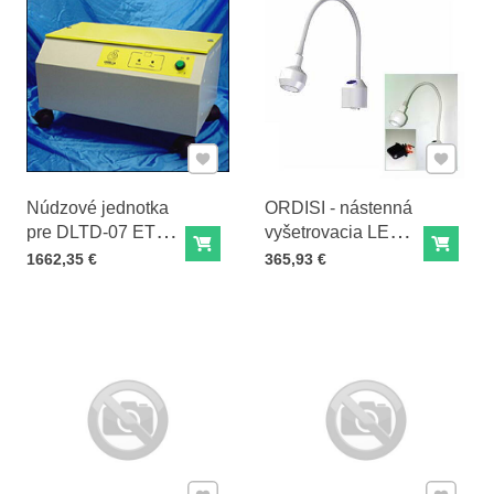
Pridať k Obľúbeným
Pridať 
Núdzové jednotka
ORDISI - nástenná
pre DLTD-07 ETD-
vyšetrovacia LED
Do košíka
Do ko
07
lampa FLH2331
Cena s DPH
Cena s DPH
1662,35 €
365,93 €
Pridať k Obľúbeným
Pridať 