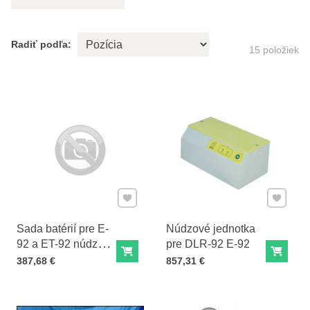
Radiť podľa:
15
položiek
Pridať k Obľúbeným
Pridať 
Sada batérií pre E-
Núdzové jednotka
92 a ET-92 núdzový
pre DLR-92 E-92
Do košíka
Do ko
zdroj BL-92
Cena s DPH
Cena s DPH
387,68 €
857,31 €