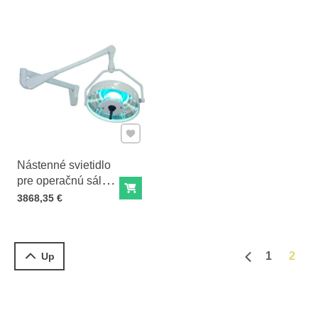
DLRE-07
Pridať k Obľúbeným
Nástenné svietidlo
pre operačnú sálu
Do košíka
DLP-07
Cena s DPH
3868,35 €
1
2
Up
Predchádzajú