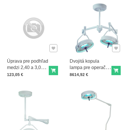
Pridať k Obľúbeným
Pridať 
Úprava pre podhľad
Dvojitá kopula
medzi 2,40 a 3,00 m
lampa pre operačnú
Do košíka
Do ko
ADAP240/3
sálu DLTD-07
Cena s DPH
Cena s DPH
123,05 €
8614,92 €