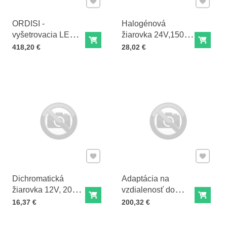
ORDISI -
Halogénová
vyšetrovacia LED
žiarovka 24V,150W
Do košíka
Do ko
lampa pre montáž
RC009914
Cena s DPH
Cena s DPH
418,20 €
28,02 €
na gynekologické
kreslo FLH2531
Pridať k Obľúbeným
Pridať 
Dichromatická
Adaptácia na
žiarovka 12V, 20W
vzdialenosť do
Do košíka
Do ko
RC009990
stropu podhľadu
Cena s DPH
Cena s DPH
16,37 €
200,32 €
medzi 30 a 60 cm
ADAP30/TF