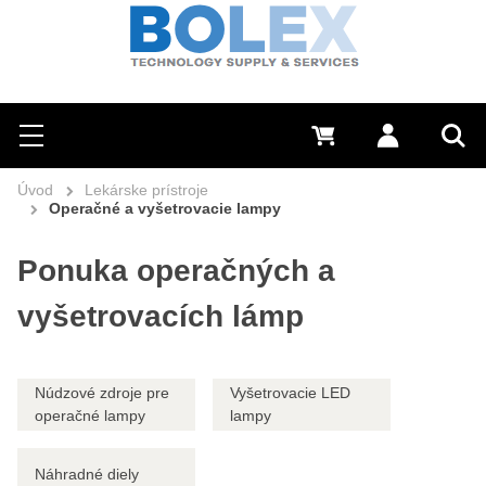
Hľadať
0 €
Prihlásiť sa
Menu
Vyh
Úvod
Lekárske prístroje
Operačné a vyšetrovacie lampy
Ponuka operačných a
vyšetrovacích lámp
Núdzové zdroje pre
Vyšetrovacie LED
operačné lampy
lampy
Náhradné diely