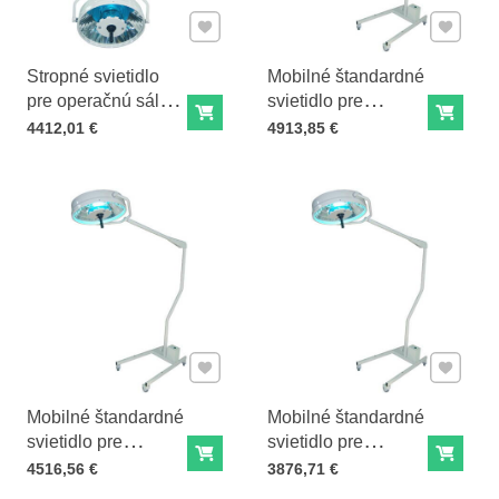
Pridať k Obľúbeným
Pridať 
Stropné svietidlo
Mobilné štandardné
pre operačnú sálu
svietidlo pre
Do košíka
Do ko
DLT-07
operačnú sálu s
Cena s DPH
Cena s DPH
4412,01 €
4913,85 €
komplexným
núdzovým
zabezpečením
DLREB-07
Pridať k Obľúbeným
Pridať 
Mobilné štandardné
Mobilné štandardné
svietidlo pre
svietidlo pre
Do košíka
Do ko
operačnú sálu s
operačnú sálu DLR-
Cena s DPH
Cena s DPH
4516,56 €
3876,71 €
núdzovým zdrojom
07