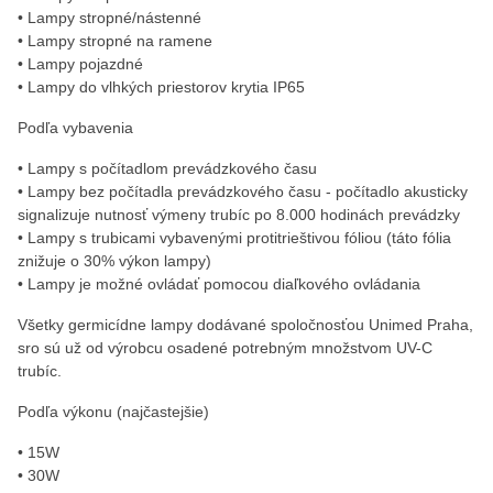
• Lampy stropné/nástenné
• Lampy stropné na ramene
• Lampy pojazdné
• Lampy do vlhkých priestorov krytia IP65
Podľa vybavenia
• Lampy s počítadlom prevádzkového času
• Lampy bez počítadla prevádzkového času - počítadlo akusticky
signalizuje nutnosť výmeny trubíc po 8.000 hodinách prevádzky
• Lampy s trubicami vybavenými protitrieštivou fóliou (táto fólia
znižuje o 30% výkon lampy)
• Lampy je možné ovládať pomocou diaľkového ovládania
Všetky germicídne lampy dodávané spoločnosťou Unimed Praha,
sro sú už od výrobcu osadené potrebným množstvom UV-C
trubíc.
Podľa výkonu (najčastejšie)
• 15W
• 30W