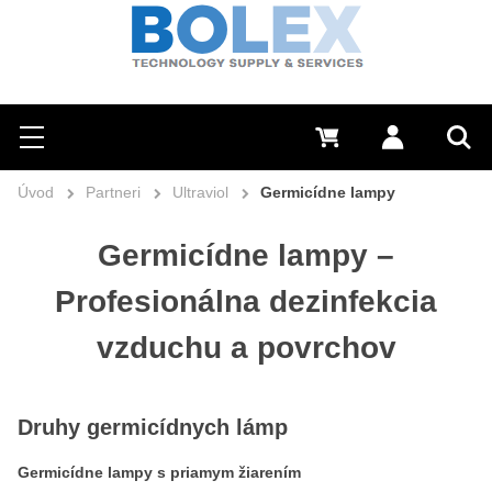
Hľadať
0 €
Prihlásiť sa
Menu
Vyh
Úvod
Partneri
Ultraviol
Germicídne lampy
Germicídne lampy –
Profesionálna dezinfekcia
vzduchu a povrchov
Druhy germicídnych lámp
Germicídne lampy s priamym žiarením