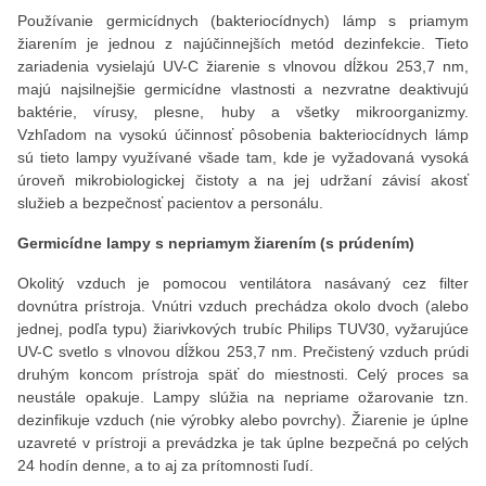
Používanie germicídnych (bakteriocídnych) lámp s priamym
žiarením je jednou z najúčinnejších metód dezinfekcie. Tieto
zariadenia vysielajú UV-C žiarenie s vlnovou dĺžkou 253,7 nm,
majú najsilnejšie germicídne vlastnosti a nezvratne deaktivujú
baktérie, vírusy, plesne, huby a všetky mikroorganizmy.
Vzhľadom na vysokú účinnosť pôsobenia bakteriocídnych lámp
sú tieto lampy využívané všade tam, kde je vyžadovaná vysoká
úroveň mikrobiologickej čistoty a na jej udržaní závisí akosť
služieb a bezpečnosť pacientov a personálu.
Germicídne lampy s nepriamym žiarením (s prúdením)
Okolitý vzduch je pomocou ventilátora nasávaný cez filter
dovnútra prístroja. Vnútri vzduch prechádza okolo dvoch (alebo
jednej, podľa typu) žiarivkových trubíc Philips TUV30, vyžarujúce
UV-C svetlo s vlnovou dĺžkou 253,7 nm. Prečistený vzduch prúdi
druhým koncom prístroja späť do miestnosti. Celý proces sa
neustále opakuje. Lampy slúžia na nepriame ožarovanie tzn.
dezinfikuje vzduch (nie výrobky alebo povrchy). Žiarenie je úplne
uzavreté v prístroji a prevádzka je tak úplne bezpečná po celých
24 hodín denne, a to aj za prítomnosti ľudí.