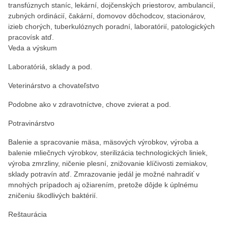
transfúznych staníc, lekární, dojčenských priestorov, ambulancií,
zubných ordinácií, čakární, domovov dôchodcov, stacionárov,
izieb chorých, tuberkulóznych poradní, laboratórií, patologických
pracovísk atď.
Veda a výskum
Laboratóriá, sklady a pod.
Veterinárstvo a chovateľstvo
Podobne ako v zdravotníctve, chove zvierat a pod.
Potravinárstvo
Balenie a spracovanie mäsa, mäsových výrobkov, výroba a
balenie mliečnych výrobkov, sterilizácia technologických liniek,
výroba zmrzliny, ničenie plesní, znižovanie klíčivosti zemiakov,
sklady potravín atď. Zmrazovanie jedál je možné nahradiť v
mnohých prípadoch aj ožiarením, pretože dôjde k úplnému
zničeniu škodlivých baktérií.
Reštaurácia