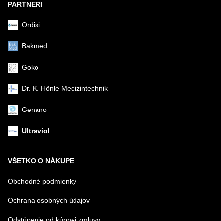
PARTNERI
Ordisi
Bakmed
Goko
Dr. K. Hönle Medizintechnik
Genano
Ultraviol
VŠETKO O NÁKUPE
Obchodné podmienky
Ochrana osobných údajov
Odstúpenie od kúpnej zmluvy