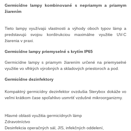
Germicídne lampy kombinované s nepriamym a priamym
žiarením
Tieto lampy využívajú vlastnosti a výhody oboch typov lámp a
predstavujú svojou konštrukciou maximálne využitie UV-C
žiarenia v praxi.
Germicídne lampy priemyselné s krytím IP65
Germicídne lampy s priamym žiarením určené na priemyselné
využitie vo vlhkých výrobných a skladových priestoroch a pod.
Germicídne dezinfektory
Kompaktný germicídny dezinfektor ovzdušia Sterybox dokáže vo
veľmi krátkom čase spoľahlivo usmrtiť vzdušné mikroorganizmy.
Hlavné oblasti využitia germicídnych lámp
Zdravotníctvo
Desinfekcia operačných sál, JIS, infekčných oddelení,