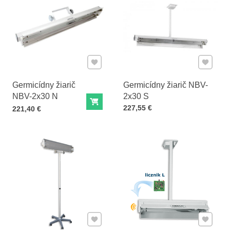
Pridať k Obľúbeným
Pridať 
Germicídny žiarič
Germicídny žiarič NBV-
NBV-2x30 N
2x30 S
Do košíka
Cena s DPH
227,55 €
Cena s DPH
221,40 €
Pridať k Obľúbeným
Pridať 