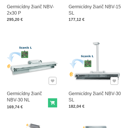
Germicídny žiarič NBV-
Germicídny žiarič NBV-15
2x30 P
SL
Cena s DPH
Cena s DPH
295,20 €
177,12 €
Pridať k Obľúbeným
Pridať 
Germicídny žiarič
Germicídny žiarič NBV-30
NBV-30 NL
SL
Do košíka
Cena s DPH
182,04 €
Cena s DPH
169,74 €