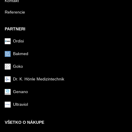
Kontakt
Referencie
PARTNERI
Ordisi
Bakmed
Goko
Dr. K. Hönle Medizintechnik
Genano
Ultraviol
VŠETKO O NÁKUPE