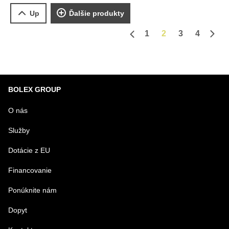
Up
Ďalšie produkty
1
2
3
4
Predchádzajúca strana
Ďalš
BOLEX GROUP
O nás
Služby
Dotácie z EU
Financovanie
Ponúknite nám
Dopyt