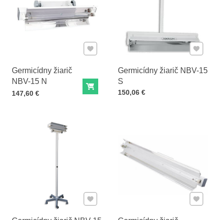
Pridať k Obľúbeným
Pridať 
Germicídny žiarič
Germicídny žiarič NBV-15
NBV-15 N
S
Do košíka
Cena s DPH
150,06 €
Cena s DPH
147,60 €
Pridať k Obľúbeným
Pridať 