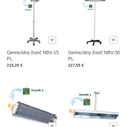
Pridať k Obľúbeným
Pridať 
Germicídny žiarič NBV-15
Germicídny žiarič NBV-30
PL
PL
Cena s DPH
Cena s DPH
215,25 €
227,55 €
Pridať k Obľúbeným
Pridať 