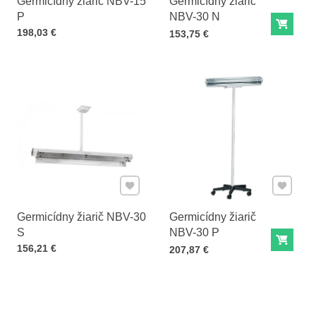
Germicídny žiarič NBV-15
Germicídny žiarič
P
NBV-30 N
Do ko
Cena s DPH
198,03 €
Cena s DPH
153,75 €
Pridať k Obľúbeným
Pridať 
Germicídny žiarič NBV-30
Germicídny žiarič
S
NBV-30 P
Do ko
Cena s DPH
156,21 €
Cena s DPH
207,87 €