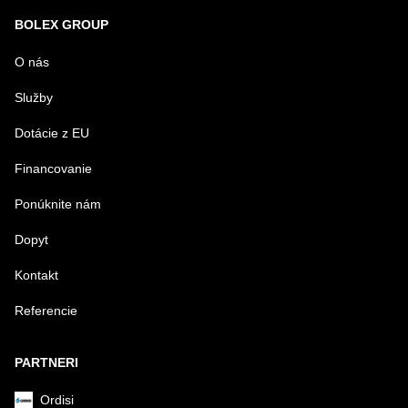
Nová otázka k produktu
BOLEX GROUP
MENO
O nás
Služby
VÁŠ E-MAIL
Dotácie z EU
Financovanie
VAŠA OTÁZKA K PRODUKTU
Ponúknite nám
Dopyt
Kontakt
Referencie
Odoslať
PARTNERI
Ordisi