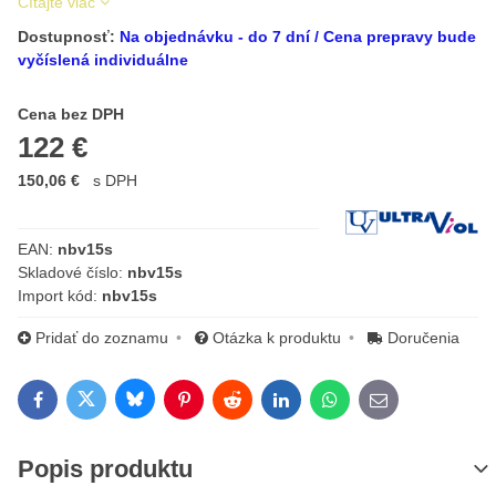
Čítajte viac
Dostupnosť:
Na objednávku - do 7 dní / Cena prepravy bude
vyčíslená individuálne
Cena s DPH
Cena bez DPH
122 €
150,06 €
s DPH
Výrobca:
EAN:
nbv15s
Skladové číslo:
nbv15s
Import kód:
nbv15s
Pridať do zoznamu
Otázka k produktu
Doručenia
Bluesky
Twitter
Facebook
Pinterest
Reddit
LinkedIn
WhatsApp
E-mail
Popis produktu