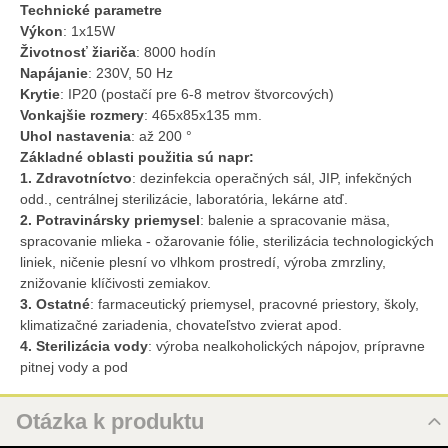
Technické parametre
Výkon
: 1x15W
Životnosť žiariča
: 8000 hodín
Napájanie
: 230V, 50 Hz
Krytie
: IP20 (postačí pre 6-8 metrov štvorcových)
Vonkajšie rozmery
: 465x85x135 mm.
Uhol nastavenia
: až 200 °
Základné oblasti použitia sú napr:
1. Zdravotníctvo
: dezinfekcia operačných sál, JIP, infekčných
odd., centrálnej sterilizácie, laboratória, lekárne atď.
2. Potravinársky priemysel
: balenie a spracovanie mäsa,
spracovanie mlieka - ožarovanie fólie, sterilizácia technologických
liniek, ničenie plesní vo vlhkom prostredí, výroba zmrzliny,
znižovanie klíčivosti zemiakov.
3. Ostatné
: farmaceutický priemysel, pracovné priestory, školy,
klimatizačné zariadenia, chovateľstvo zvierat apod.
4. Sterilizácia vody
: výroba nealkoholických nápojov, prípravne
pitnej vody a pod
Otázka k produktu