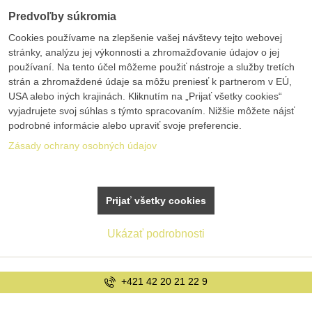
Predvoľby súkromia
Cookies používame na zlepšenie vašej návštevy tejto webovej
stránky, analýzu jej výkonnosti a zhromažďovanie údajov o jej
používaní. Na tento účel môžeme použiť nástroje a služby tretích
strán a zhromaždené údaje sa môžu preniesť k partnerom v EÚ,
USA alebo iných krajinách. Kliknutím na „Prijať všetky cookies“
vyjadrujete svoj súhlas s týmto spracovaním. Nižšie môžete nájsť
podrobné informácie alebo upraviť svoje preferencie.
Zásady ochrany osobných údajov
Prijať všetky cookies
Ukázať podrobnosti
2 9
info@bolex.sk