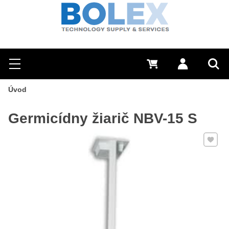
Hľadať
0 €
Prihlásiť sa
Menu
Vyh
Úvod
Germicídny žiarič NBV-15 S
Pridať 