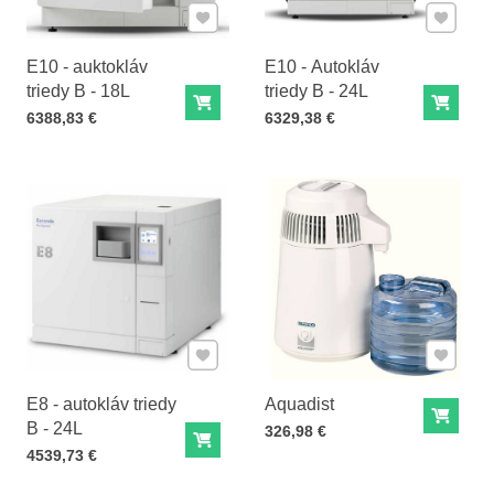
Pridať k Obľúbeným
Pridať 
E10 - auktokláv
E10 - Autokláv
triedy B - 18L
triedy B - 24L
Do košíka
Do ko
Cena s DPH
Cena s DPH
6388,83 €
6329,38 €
Pridať k Obľúbeným
Pridať 
E8 - autokláv triedy
Aquadist
Do ko
B - 24L
Cena s DPH
326,98 €
Do košíka
Cena s DPH
4539,73 €