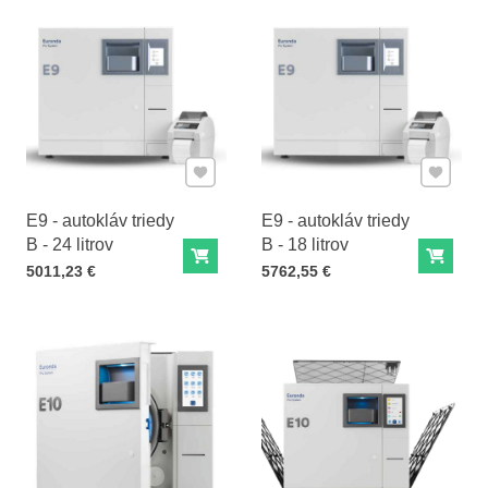
Pridať k Obľúbeným
Pridať 
E9 - autokláv triedy
E9 - autokláv triedy
B - 24 litrov
B - 18 litrov
Do košíka
Do ko
Cena s DPH
Cena s DPH
5011,23 €
5762,55 €