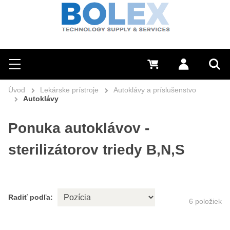
Hľadať
0 €
Prihlásiť sa
Menu
Vyh
Úvod
Lekárske prístroje
Autoklávy a príslušenstvo
Autoklávy
Ponuka autoklávov -
sterilizátorov triedy B,N,S
Radiť podľa:
6
položiek