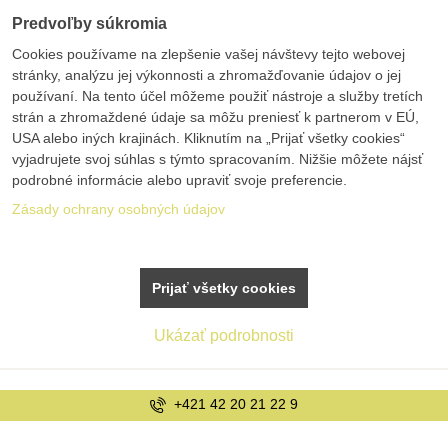
Predvoľby súkromia
Cookies používame na zlepšenie vašej návštevy tejto webovej
stránky, analýzu jej výkonnosti a zhromažďovanie údajov o jej
používaní. Na tento účel môžeme použiť nástroje a služby tretích
strán a zhromaždené údaje sa môžu preniesť k partnerom v EÚ,
USA alebo iných krajinách. Kliknutím na „Prijať všetky cookies“
vyjadrujete svoj súhlas s týmto spracovaním. Nižšie môžete nájsť
podrobné informácie alebo upraviť svoje preferencie.
Zásady ochrany osobných údajov
Prijať všetky cookies
Ukázať podrobnosti
+421 42 20 21 22 9