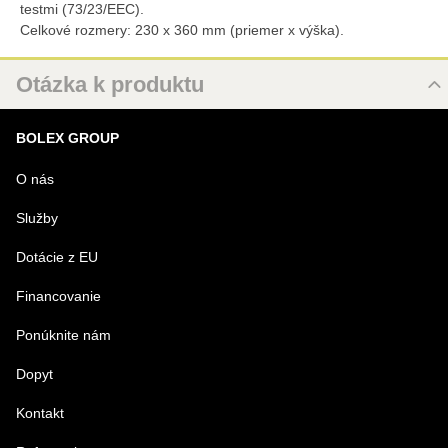
testmi (73/23/EEC).
Celkové rozmery: 230 x 360 mm (priemer x výška).
Otázka k produktu
Nová otázka k produktu
BOLEX GROUP
MENO
O nás
Služby
VÁŠ E-MAIL
Dotácie z EU
Financovanie
VAŠA OTÁZKA K PRODUKTU
Ponúknite nám
Dopyt
Kontakt