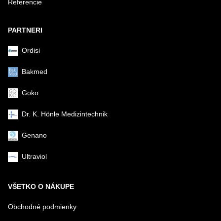
Referencie
Odoslať
PARTNERI
Ordisi
Bakmed
Goko
Dr. K. Hönle Medizintechnik
Genano
Ultraviol
VŠETKO O NÁKUPE
Obchodné podmienky