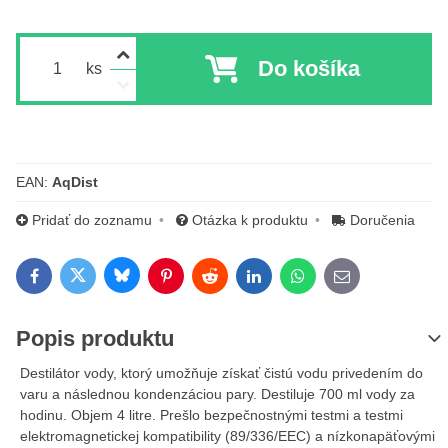
Do košíka
ks
EAN:
AqDist
Pridať do zoznamu
Otázka k produktu
Doručenia
Bluesky
Twitter
Facebook
Pinterest
Reddit
LinkedIn
WhatsApp
E-mail
Popis produktu
Destilátor vody, ktorý umožňuje získať čistú vodu privedením do
varu a následnou kondenzáciou pary. Destiluje 700 ml vody za
hodinu. Objem 4 litre. Prešlo bezpečnostnými testmi a testmi
elektromagnetickej kompatibility (89/336/EEC) a nízkonapäťovými