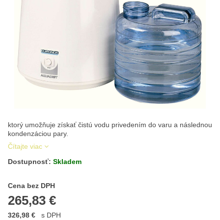
ktorý umožňuje získať čistú vodu privedením do varu a následnou
kondenzáciou pary.
Čítajte viac
Dostupnosť:
Skladem
Cena s DPH
Cena bez DPH
265,83 €
326,98 €
s DPH