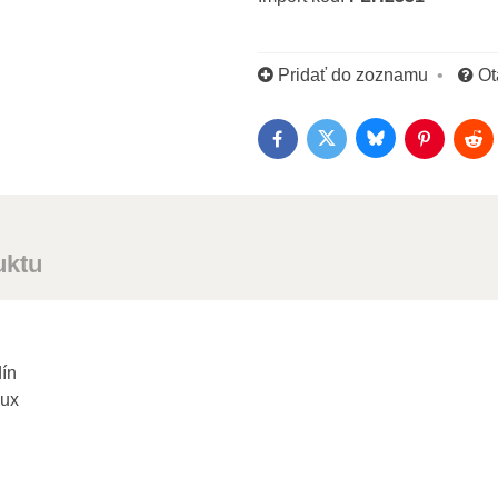
Pridať do zoznamu
Ot
Bluesky
Twitter
Facebook
Pinterest
Red
uktu
dín
lux