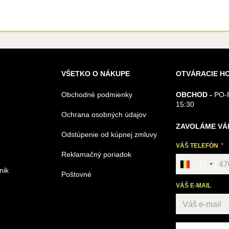
VŠETKO O NÁKUPE
OTVÁRACIE H
Obchodné podmienky
OBCHOD -
PO-P
15:30
Ochrana osobných údajov
ZAVOLÁME VÁ
Odstúpenie od kúpnej zmluvy
VÁŠ TELEFÓN
Reklamačný poriadok
+32
nik
Poštovné
VÁŠ E-MAIL