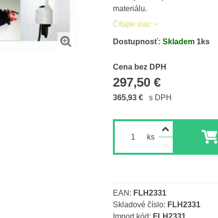
materiálu.
Čítajte viac
Dostupnosť:
Skladem
1
ks
Cena s DPH
Cena bez DPH
297,50 €
365,93 €
s DPH
ks
EAN:
FLH2331
Skladové číslo:
FLH2331
Import kód:
FLH2331