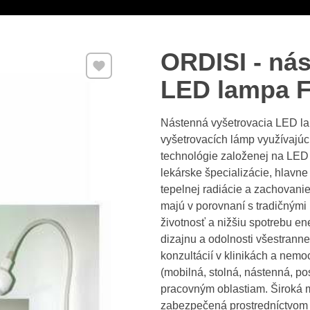
ORDISI - ná
Pridať k Obľúbeným
LED lampa 
Nástenná vyšetrovacia LED l
vyšetrovacích lámp využívajúc
technológie založenej na LED 
lekárske špecializácie, hlavn
tepelnej radiácie a zachovanie
majú v porovnaní s tradičný
životnosť a nižšiu spotrebu 
dizajnu a odolnosti všestranne
konzultácií v klinikách a ne
(mobilná, stolná, nástenná, p
pracovným oblastiam. Široká mo
zabezpečená prostredníctvom 