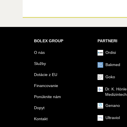
BOLEX GROUP
PARTNERI
O nás
Ordisi
Služby
Bakmed
Dotácie z EU
Goko
Financovanie
Dr. K. Hönle
Medizintech
Ponúknite nám
Genano
Dopyt
Ultraviol
Kontakt