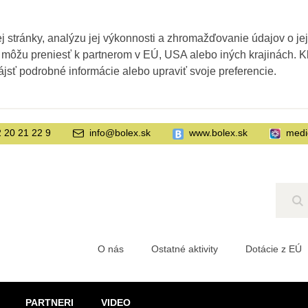
 stránky, analýzu jej výkonnosti a zhromažďovanie údajov o je
 môžu preniesť k partnerom v EÚ, USA alebo iných krajinách. Kl
ájsť podrobné informácie alebo upraviť svoje preferencie.
 20 21 22 9
info@bolex.sk
www.bolex.sk
medi
Hľ
O nás
Ostatné aktivity
Dotácie z EÚ
PARTNERI
VIDEO