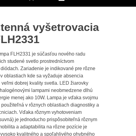
stenná vyšetrovacia
FLH2331
ampa FLH2331 je súčasťou nového radu
ich studené svetlo prostredníctvom
diódach. Zariadenie je indikované pre rôzne
e v oblastiach kde sa vyžaduje absencia
 veľmi dobrej kvality svetla. LED žiarovky
mi halogénovými lampami neobmedzene dlhú
energie menej ako 10W. Lampa je vďaka svojmu
 použiteľná v rôznych oblastiach diagnostiky a
mocniciach. Vďaka rôznym vyhotoveniam
osuvná) je jednoducho prispôsobiteľná rôznym
bilita a adaptabilita na rôzne pozície je
vysoko kvalitného a spoľahlivého ohybného