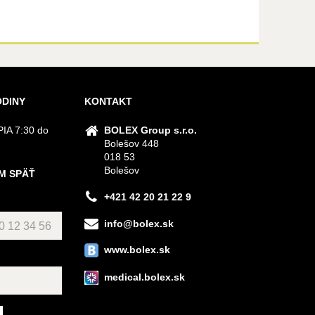
ODINY
KONTAKT
IA 7:30 do
BOLEX Group s.r.o.
Bolešov 448
018 53
Bolešov
M SPÄŤ
+421 42 20 21 22 9
info@bolex.sk
www.bolex.sk
medical.bolex.sk