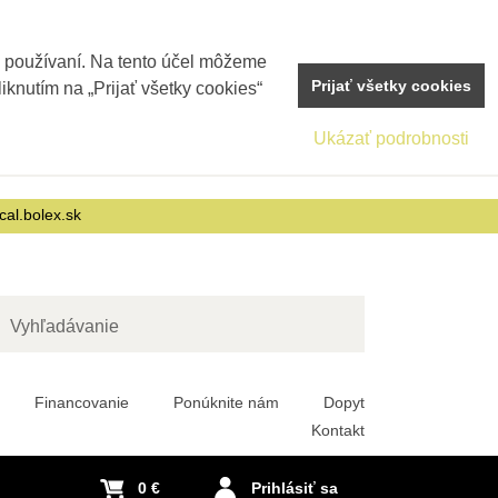
j používaní. Na tento účel môžeme
Prijať všetky cookies
iknutím na „Prijať všetky cookies“
Ukázať podrobnosti
cal.bolex.sk
adať
Financovanie
Ponúknite nám
Dopyt
Kontakt
0 €
Prihlásiť sa