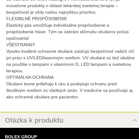
inovatívne produkty v oblasti lekárskej svetelnej terapie –
bezpečnosť je vždy našou najvyššou prioritou.
FLEXIBILNÉ PRISPÔSOBENIE
Elastický pás umožňuje individuálne prispôsobenie a
prispôsobenie hlave. Tým sa zabráni skĺznutiu okuliarov počas
opaľovania!
VŠESTRANNÝ
Vysoko kvalitné ochranné okuliare zaisťujú bezpečnosť vašich očí
pri práci s UV/LED/laserovým svetlom. UV okuliare sú tiež ideálne
na použitie s lampami s vitamínom D, LED lampami a svetelnou
terapiou.
OPTIMÁLNA OCHRANA
Okuliare tesne priliehajú k oku a poskytujú ochranu pred
škodlivým svetlom zo všetkých strán. V medicíne sa používajú aj
ako ochranné okuliare pre pacientov.
Otázka k produktu
Nová otázka k produktu
BOLEX GROUP