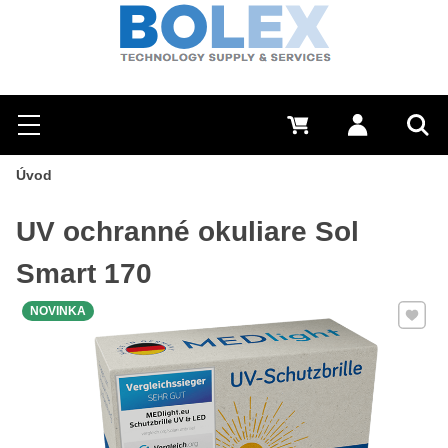
Hľadať
0 €
Prihlásiť sa
Menu
Vyh
Úvod
UV ochranné okuliare Sol
Smart 170
Pridať 
NOVINKA