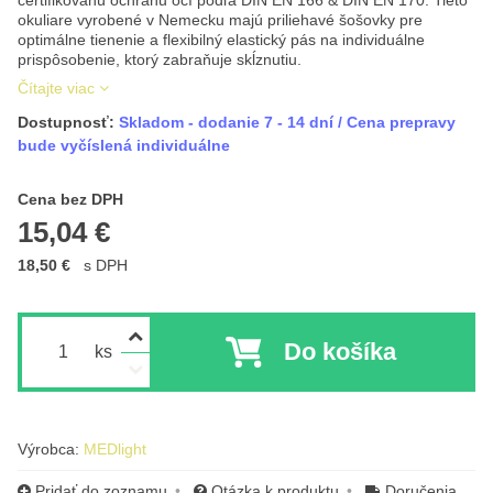
certifikovanú ochranu očí podľa DIN EN 166 & DIN EN 170. Tieto
okuliare vyrobené v Nemecku majú priliehavé šošovky pre
optimálne tienenie a flexibilný elastický pás na individuálne
prispôsobenie, ktorý zabraňuje skĺznutiu.
Čítajte viac
Dostupnosť:
Skladom - dodanie 7 - 14 dní / Cena prepravy
bude vyčíslená individuálne
Cena s DPH
Cena bez DPH
15,04 €
18,50 €
s DPH
Do košíka
ks
Výrobca:
MEDlight
Pridať do zoznamu
Otázka k produktu
Doručenia