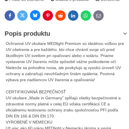
Bluesky
Twitter
Facebook
Pinterest
Reddit
LinkedIn
WhatsApp
E-mail
Popis produktu
Ochranné UV okuliare MEDlight Premium sú ideálnou voľbou pre
UV ošetrenie a pre každého, kto chce chrániť svoje oči pred
škodlivým UV svetlom pri opaľovaní alebo v soláriu. Priame
vystavenie UV žiareniu môže spôsobiť vážne poškodenie očí.
Nielenže sa pohodlne nosia, ale poskytujú aj vysokú úroveň UV
ochrany a zabraňujú nevzhľadným líniám opálenia. Povinná
výbava pre nadšencov UV žiarenia a opaľovania!
CERTIFIKOVANÁ BEZPEČNOSŤ
UV okuliare „Made in Germany" spĺňajú všetky bezpečnostné a
zdravotné normy platné v celej EÚ vďaka certifikácii CE a
oficiálnemu testovaniu ochrany zraku spoločnosťou PFI podľa
DIN EN 166 & DIN EN 170.
VYROBENÉ V NEMECKU
Už viac ako 60 rokov MEDlight v Nemecku skúma a vyvíja