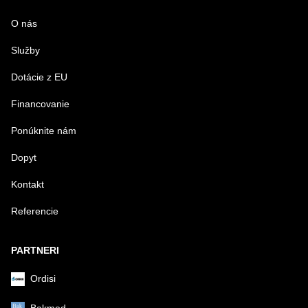
MENO
O nás
Služby
VÁŠ E-MAIL
Dotácie z EU
Financovanie
VAŠA OTÁZKA K PRODUKTU
Ponúknite nám
Dopyt
Kontakt
Referencie
Odoslať
PARTNERI
Ordisi