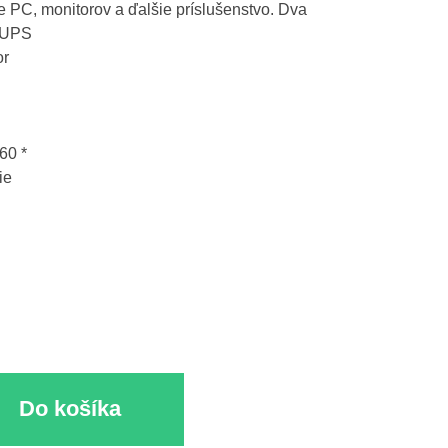
e PC, monitorov a ďalšie príslušenstvo. Dva
é UPS
or
660 *
ie
Do košíka