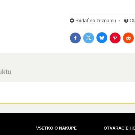
Pridať do zoznamu
Ot
Bluesky
Twitter
Facebook
Pinterest
Red
uktu
VŠETKO O NÁKUPE
OTVÁRACIE H