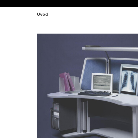
ÚVOD
Úvod