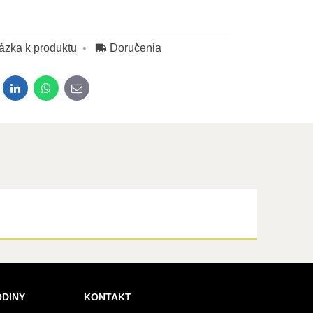
ázka k produktu
Doručenia
dit
LinkedIn
WhatsApp
E-mail
ODINY
KONTAKT