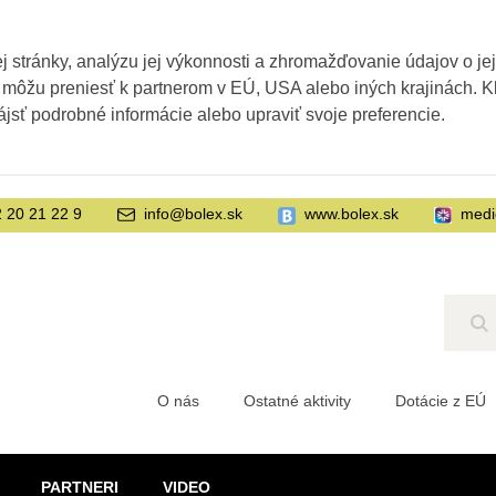
 stránky, analýzu jej výkonnosti a zhromažďovanie údajov o je
 môžu preniesť k partnerom v EÚ, USA alebo iných krajinách. Kl
ájsť podrobné informácie alebo upraviť svoje preferencie.
 20 21 22 9
info@bolex.sk
www.bolex.sk
medi
Hľ
O nás
Ostatné aktivity
Dotácie z EÚ
PARTNERI
VIDEO