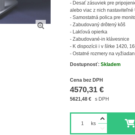
- Desať zásuviek pre pripojeni
alebo viac z nich nastaviteľn
- Samostatná polica pre monit
- Zabudovaný drôtený kôš
- Lakťová opierka
- Zabudované-in klávesnice
- K dispozícii i v šírke 1420, 1
- Ostatné rozmery na vyžiadan
Dostupnosť:
Skladem
Cena s DPH
Cena bez DPH
4570,31 €
5621,48 €
s DPH
ks