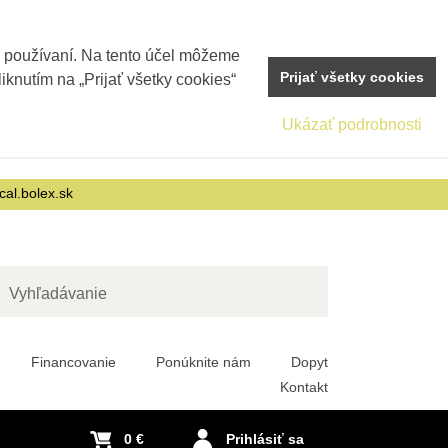
j používaní. Na tento účel môžeme
Prijať všetky cookies
iknutím na „Prijať všetky cookies“
Ukázať podrobnosti
cal.bolex.sk
adať
Financovanie
Ponúknite nám
Dopyt
Kontakt
0 €
Prihlásiť sa