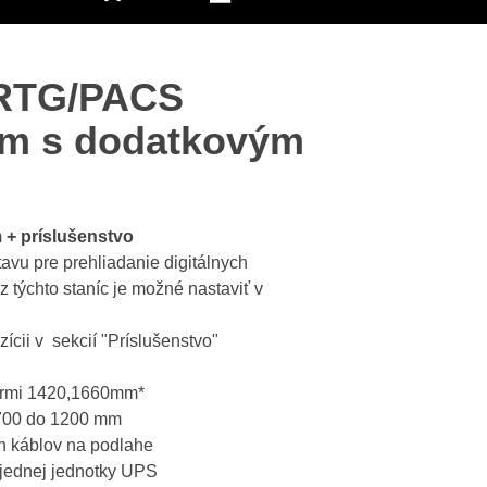
 RTG/PACS
mm s dodatkovým
 + príslušenstvo
avu pre prehliadanie digitálnych
 týchto staníc je možné nastaviť v
zícii v sekcií "Príslušenstvo"
mermi 1420,1660mm*
 700 do 1200 mm
ch káblov na podlahe
 jednej jednotky UPS