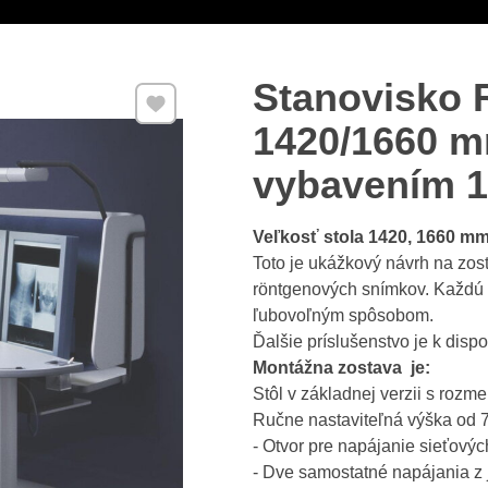
Stanovisko
Pridať k Obľúbeným
1420/1660 
vybavením 1
Veľkosť stola 1420, 1660 mm
Toto je ukážkový návrh na zost
röntgenových snímkov. Každú z
ľubovoľným spôsobom.
Ďalšie príslušenstvo je k dispo
Montážna zostava je:
Stôl v základnej verzii s roz
Ručne nastaviteľná výška od
- Otvor pre napájanie sieťový
- Dve samostatné napájania z