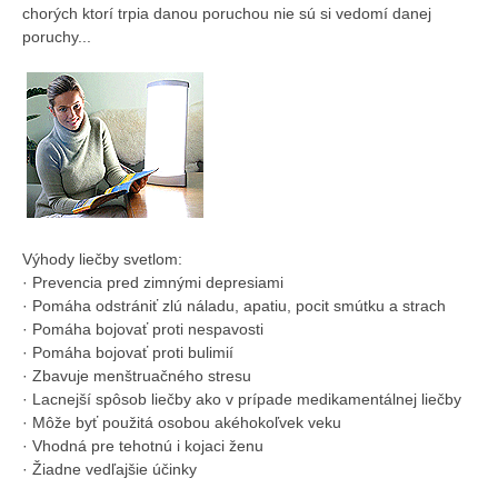
chorých ktorí trpia danou poruchou nie sú si vedomí danej
poruchy...
Výhody liečby svetlom:
· Prevencia pred zimnými depresiami
· Pomáha odstrániť zlú náladu, apatiu, pocit smútku a strach
· Pomáha bojovať proti nespavosti
· Pomáha bojovať proti bulimií
· Zbavuje menštruačného stresu
· Lacnejší spôsob liečby ako v prípade medikamentálnej liečby
· Môže byť použitá osobou akéhokoľvek veku
· Vhodná pre tehotnú i kojaci ženu
· Žiadne vedľajšie účinky