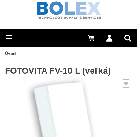
Hľadať
0 €
Prihlásiť sa
Menu
Vyh
Úvod
FOTOVITA FV-10 L (veľká)
Pridať 