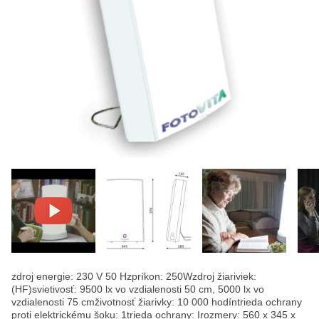
zdroj energie: 230 V 50 Hzpríkon: 250Wzdroj žiariviek:
(HF)svietivosť: 9500 lx vo vzdialenosti 50 cm, 5000 lx vo
vzdialenosti 75 cmživotnosť žiarivky: 10 000 hodíntrieda ochrany
proti elektrickému šoku: 1trieda ochrany: Irozmery: 560 x 345 x