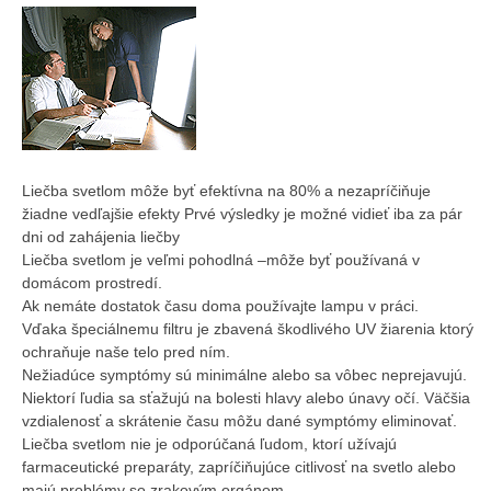
Liečba svetlom môže byť efektívna na 80% a nezapríčiňuje
žiadne vedľajšie efekty Prvé výsledky je možné vidieť iba za pár
dni od zahájenia liečby
Liečba svetlom je veľmi pohodlná –môže byť používaná v
domácom prostredí.
Ak nemáte dostatok času doma používajte lampu v práci.
Vďaka špeciálnemu filtru je zbavená škodlivého UV žiarenia ktorý
ochraňuje naše telo pred ním.
Nežiadúce symptómy sú minimálne alebo sa vôbec neprejavujú.
Niektorí ľudia sa sťažujú na bolesti hlavy alebo únavy očí. Väčšia
vzdialenosť a skrátenie času môžu dané symptómy eliminovať.
Liečba svetlom nie je odporúčaná ľudom, ktorí užívajú
farmaceutické preparáty, zapríčiňujúce citlivosť na svetlo alebo
majú problémy so zrakovým orgánom.