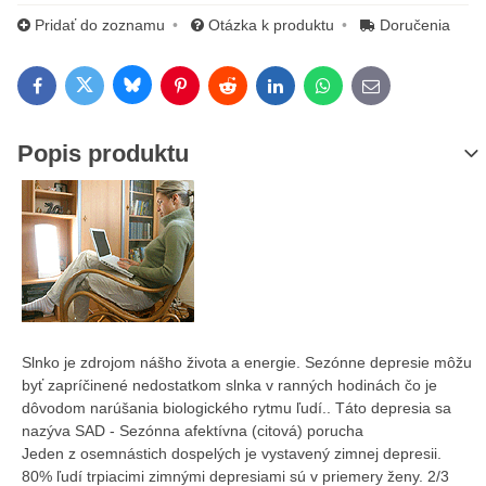
Pridať do zoznamu
Otázka k produktu
Doručenia
Bluesky
Twitter
Facebook
Pinterest
Reddit
LinkedIn
WhatsApp
E-mail
Popis produktu
Slnko je zdrojom nášho života a energie. Sezónne depresie môžu
byť zapríčinené nedostatkom slnka v ranných hodinách čo je
dôvodom narúšania biologického rytmu ľudí.. Táto depresia sa
nazýva SAD - Sezónna afektívna (citová) porucha
Jeden z osemnástich dospelých je vystavený zimnej depresii.
80% ľudí trpiacimi zimnými depresiami sú v priemery ženy. 2/3