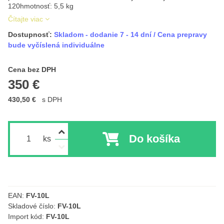
120hmotnosť: 5,5 kg
Čítajte viac
Dostupnosť:
Skladom - dodanie 7 - 14 dní / Cena prepravy
bude vyčíslená individuálne
Cena s DPH
Cena bez DPH
350 €
430,50 €
s DPH
Do košíka
ks
EAN:
FV-10L
Skladové číslo:
FV-10L
Import kód:
FV-10L