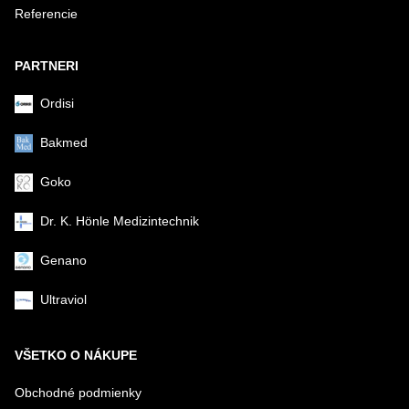
Referencie
Odoslať
PARTNERI
Ordisi
Bakmed
Goko
Dr. K. Hönle Medizintechnik
Genano
Ultraviol
VŠETKO O NÁKUPE
Obchodné podmienky