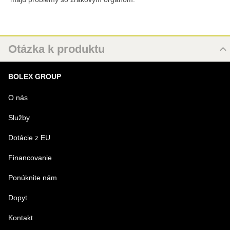
Otázka k produktu
Nová otázka k produktu
BOLEX GROUP
MENO
O nás
Služby
VÁŠ E-MAIL
Dotácie z EU
Financovanie
VAŠA OTÁZKA K PRODUKTU
Ponúknite nám
Dopyt
Kontakt