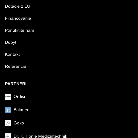
Dotácie z EU
Financovanie
VAŠA OTÁZKA K PRODUKTU
Ponúknite nám
Dopyt
Kontakt
Referencie
Odoslať
PARTNERI
Ordisi
Bakmed
Goko
Dr. K. Hönle Medizintechnik