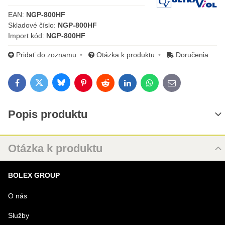
Výrobca:
EAN:
NGP-800HF
Skladové číslo:
NGP-800HF
Import kód:
NGP-800HF
Pridať do zoznamu
Otázka k produktu
Doručenia
Bluesky
Twitter
Facebook
Pinterest
Reddit
LinkedIn
WhatsApp
E-mail
Popis produktu
Otázka k produktu
Nová otázka k produktu
BOLEX GROUP
MENO
O nás
Služby
VÁŠ E-MAIL