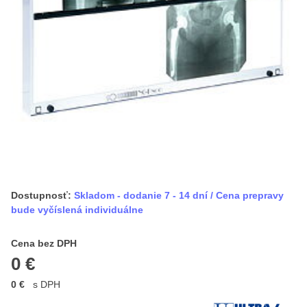
Dostupnosť:
Skladom - dodanie 7 - 14 dní / Cena prepravy
bude vyčíslená individuálne
Cena s DPH
Cena bez DPH
0 €
0 €
s DPH