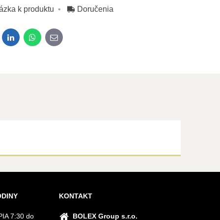
ázka k produktu
Doručenia
dit
LinkedIn
WhatsApp
E-mail
ODINY
KONTAKT
IA 7:30 do
BOLEX Group s.r.o.