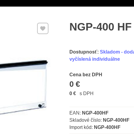
NGP-400 HF
Pridať k Obľúbeným
Dostupnosť:
Skladom - doda
vyčíslená individuálne
Cena s DPH
Cena bez DPH
0 €
0 €
s DPH
EAN:
NGP-400HF
Skladové číslo:
NGP-400HF
Import kód:
NGP-400HF