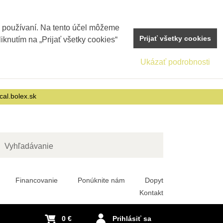
j používaní. Na tento účel môžeme
Prijať všetky cookies
iknutím na „Prijať všetky cookies“
Ukázať podrobnosti
cal.bolex.sk
adať
Financovanie
Ponúknite nám
Dopyt
Kontakt
0 €
Prihlásiť sa