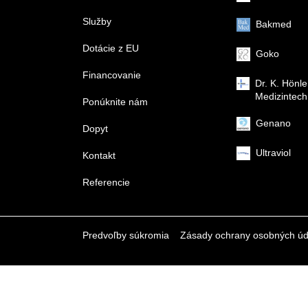
Služby
Bakmed
Dotácie z EU
Goko
Financovanie
Dr. K. Hönle
Medizintech
Ponúknite nám
Genano
Dopyt
Ultraviol
Kontakt
Referencie
Predvoľby súkromia
Zásady ochrany osobných úd