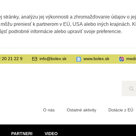
 stránky, analýzu jej výkonnosti a zhromažďovanie údajov o je
 môžu preniesť k partnerom v EÚ, USA alebo iných krajinách. Kl
ájsť podrobné informácie alebo upraviť svoje preferencie.
 20 21 22 9
info@bolex.sk
www.bolex.sk
medi
Hľ
O nás
Ostatné aktivity
Dotácie z EÚ
PARTNERI
VIDEO