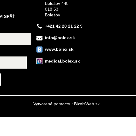
Bolešov 448
018 53
Bolešov
M SPÄŤ
+421 42 20 21 22 9
info@bolex.sk
www.bolex.sk
medical.bolex.sk
Vytvorené pomocou:
BiznisWeb.sk