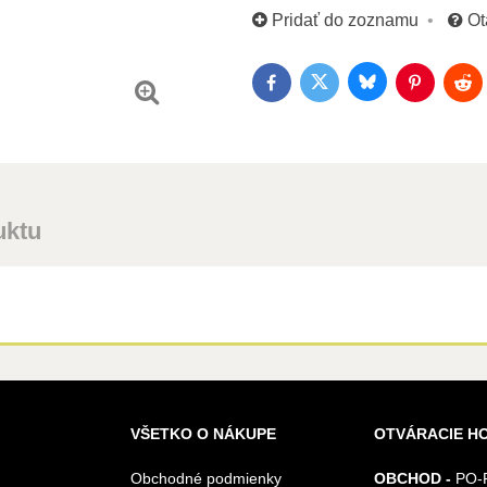
Pridať do zoznamu
Ot
Bluesky
Twitter
Facebook
Pinterest
Red
uktu
VŠETKO O NÁKUPE
OTVÁRACIE H
Obchodné podmienky
OBCHOD -
PO-P