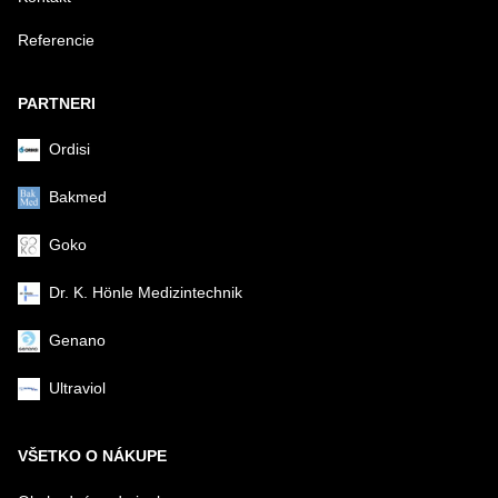
Referencie
Odoslať
PARTNERI
Ordisi
Bakmed
Goko
Dr. K. Hönle Medizintechnik
Genano
Ultraviol
VŠETKO O NÁKUPE