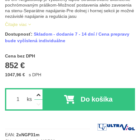
pochrómovaným práškom-Možnosť postavenia alebo zavesenia
na stenu-Separátne napájanie-Pre dolnej i hornej sekcii je možné
nezávislé napájanie a regulácia jasu
Čítajte viac
Dostupnosť:
Skladom - dodanie 7 - 14 dní / Cena prepravy
bude vyčíslená individuálne
Cena s DPH
Cena bez DPH
852 €
1047,96 €
s DPH
Do košíka
ks
Výrobca:
EAN:
2xNGP31m