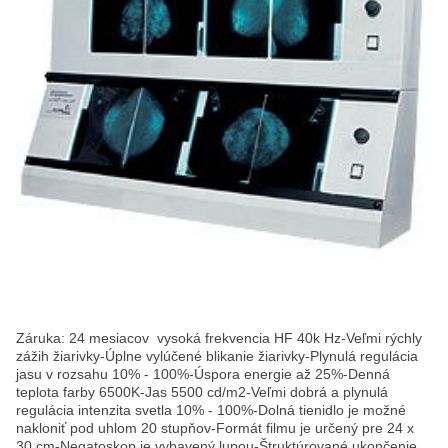
Záruka: 24 mesiacov vysoká frekvencia HF 40k Hz-Veľmi rýchly
zážih žiarivky-Úplne vylúčené blikanie žiarivky-Plynulá regulácia
jasu v rozsahu 10% - 100%-Úspora energie až 25%-Denná
teplota farby 6500K-Jas 5500 cd/m2-Veľmi dobrá a plynulá
regulácia intenzita svetla 10% - 100%-Dolná tienidlo je možné
nakloniť pod uhlom 20 stupňov-Formát filmu je určený pre 24 x
30 cm-Negatoskop je vybavený lupou-Štruktúrované ukončenie