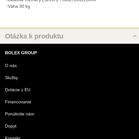
-Váha 30 kg
Otázka k produktu
Nová otázka k produktu
BOLEX GROUP
MENO
O nás
Služby
VÁŠ E-MAIL
Dotácie z EU
Financovanie
VAŠA OTÁZKA K PRODUKTU
Ponúknite nám
Dopyt
Kontakt