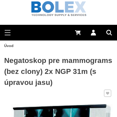
Hľadať
0 €
Prihlásiť sa
Menu
Vyh
Úvod
Negatoskop pre mammograms
(bez clony) 2x NGP 31m (s
úpravou jasu)
Pridať 