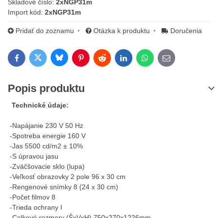
Skladové číslo:
2xNGP31m
Import kód:
2xNGP31m
Pridať do zoznamu
Otázka k produktu
Doručenia
Bluesky
Twitter
Facebook
Pinterest
Reddit
LinkedIn
WhatsApp
E-mail
Popis produktu
Technické údaje:
-Napájanie 230 V 50 Hz
-Spotreba energie 160 V
-Jas 5500 cd/m2 ± 10%
-S úpravou jasu
-Zväčšovacie sklo (lupa)
-Veľkosť obrazovky 2 pole 96 x 30 cm
-Rengenové snímky 8 (24 x 30 cm)
-Počet filmov 8
-Trieda ochrany I
-Celkové rozmery (ŠxVxH) 750x270x1226mm