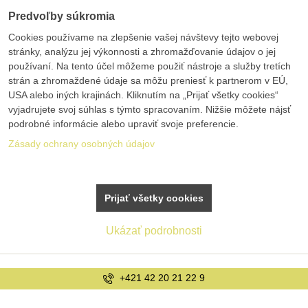
Predvoľby súkromia
Cookies používame na zlepšenie vašej návštevy tejto webovej
stránky, analýzu jej výkonnosti a zhromažďovanie údajov o jej
používaní. Na tento účel môžeme použiť nástroje a služby tretích
strán a zhromaždené údaje sa môžu preniesť k partnerom v EÚ,
USA alebo iných krajinách. Kliknutím na „Prijať všetky cookies“
vyjadrujete svoj súhlas s týmto spracovaním. Nižšie môžete nájsť
podrobné informácie alebo upraviť svoje preferencie.
Zásady ochrany osobných údajov
Prijať všetky cookies
Ukázať podrobnosti
2 9
info@bolex.sk