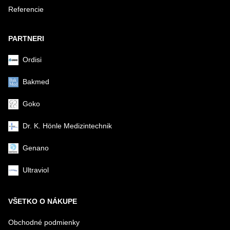
Referencie
Odoslať
PARTNERI
Ordisi
Bakmed
Goko
Dr. K. Hönle Medizintechnik
Genano
Ultraviol
VŠETKO O NÁKUPE
Obchodné podmienky