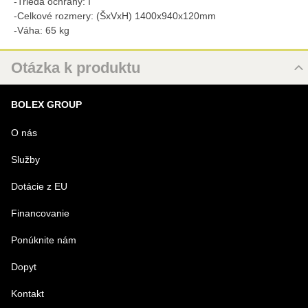
-Trieda ochrany: I
-Celkové rozmery: (ŠxVxH) 1400x940x120mm
-Váha: 65 kg
Otázka k produktu
Nová otázka k produktu
BOLEX GROUP
MENO
O nás
Služby
VÁŠ E-MAIL
Dotácie z EU
Financovanie
VAŠA OTÁZKA K PRODUKTU
Ponúknite nám
Dopyt
Kontakt