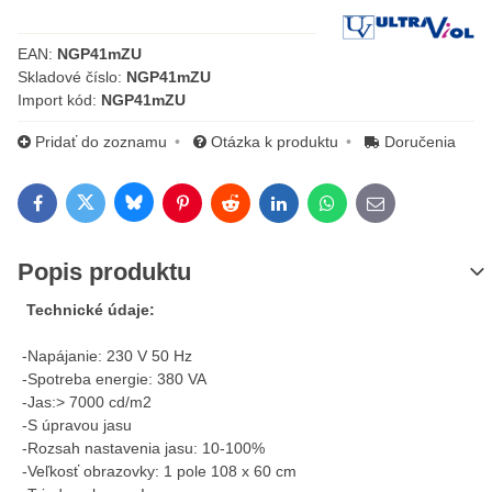
Výrobca:
EAN:
NGP41mZU
Skladové číslo:
NGP41mZU
Import kód:
NGP41mZU
Pridať do zoznamu
Otázka k produktu
Doručenia
Bluesky
Twitter
Facebook
Pinterest
Reddit
LinkedIn
WhatsApp
E-mail
Popis produktu
Technické údaje:
-Napájanie: 230 V 50 Hz
-Spotreba energie: 380 VA
-Jas:> 7000 cd/m2
-S úpravou jasu
-Rozsah nastavenia jasu: 10-100%
-Veľkosť obrazovky: 1 pole 108 x 60 cm