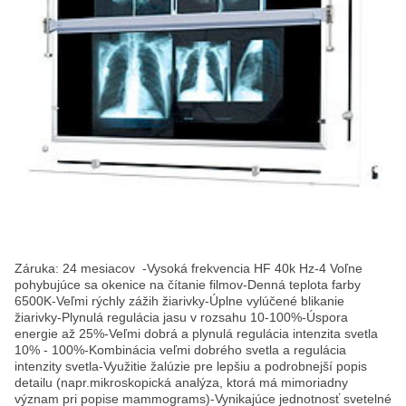
Záruka: 24 mesiacov -Vysoká frekvencia HF 40k Hz-4 Voľne
pohybujúce sa okenice na čítanie filmov-Denná teplota farby
6500K-Veľmi rýchly zážih žiarivky-Úplne vylúčené blikanie
žiarivky-Plynulá regulácia jasu v rozsahu 10-100%-Úspora
energie až 25%-Veľmi dobrá a plynulá regulácia intenzita svetla
10% - 100%-Kombinácia veľmi dobrého svetla a regulácia
intenzity svetla-Využitie žalúzie pre lepšiu a podrobnejší popis
detailu (napr.mikroskopická analýza, ktorá má mimoriadny
význam pri popise mammograms)-Vynikajúce jednotnosť svetelné