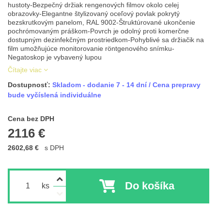
hustoty-Bezpečný držiak rengenových filmov okolo celej
obrazovky-Elegantne štylizovaný oceľový povlak pokrytý
bezskrutkovým panelom, RAL 9002-Štruktúrované ukončenie
pochrómovaným práškom-Povrch je odolný proti komerčne
dostupným dezinfekčným prostriedkom-Pohyblivé sa držiačik na
film umožňujúce monitorovanie röntgenového snímku-
Negatoskop je vybavený lupou
Čítajte viac
Dostupnosť:
Skladom - dodanie 7 - 14 dní / Cena prepravy
bude vyčíslená individuálne
Cena s DPH
Cena bez DPH
2116 €
2602,68 €
s DPH
Do košíka
ks