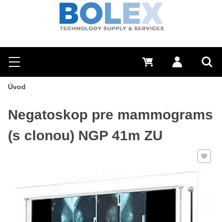
Hľadať
0 €
Prihlásiť sa
Menu
Vyh
Úvod
Negatoskop pre mammograms
(s clonou) NGP 41m ZU
Pridať 