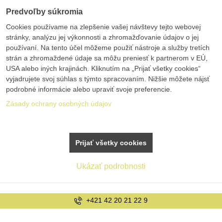
Predvoľby súkromia
Cookies používame na zlepšenie vašej návštevy tejto webovej
stránky, analýzu jej výkonnosti a zhromažďovanie údajov o jej
používaní. Na tento účel môžeme použiť nástroje a služby tretích
strán a zhromaždené údaje sa môžu preniesť k partnerom v EÚ,
USA alebo iných krajinách. Kliknutím na „Prijať všetky cookies“
vyjadrujete svoj súhlas s týmto spracovaním. Nižšie môžete nájsť
podrobné informácie alebo upraviť svoje preferencie.
Zásady ochrany osobných údajov
Prijať všetky cookies
Ukázať podrobnosti
2 9
info@bolex.sk