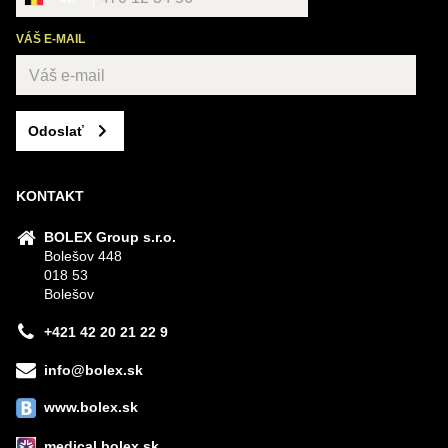
VÁŠ E-MAIL
Odoslať
KONTAKT
BOLEX Group s.r.o.
Bolešov 448
018 53
Bolešov
+421 42 20 21 22 9
info@bolex.sk
www.bolex.sk
medical.bolex.sk