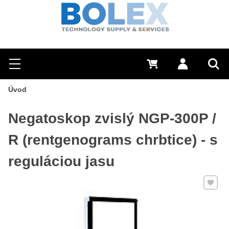
Hľadať
0 €
Prihlásiť sa
Menu
Vyh
Úvod
Negatoskop zvislý NGP-300P /
R (rentgenograms chrbtice) - s
reguláciou jasu
Pridať 