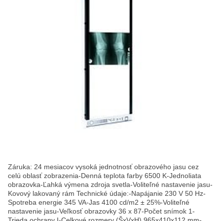
Záruka: 24 mesiacov vysoká jednotnosť obrazového jasu cez
celú oblasť zobrazenia-Denná teplota farby 6500 K-Jednoliata
obrazovka-Ľahká výmena zdroja svetla-Voliteľné nastavenie jasu-
Kovový lakovaný rám Technické údaje:-Napájanie 230 V 50 Hz-
Spotreba energie 345 VA-Jas 4100 cd/m2 ± 25%-Voliteľné
nastavenie jasu-Veľkosť obrazovky 36 x 87-Počet snímok 1-
Trieda ochrany I-Celkové rozmery (ŠxVxH) 965x410x112 mm-