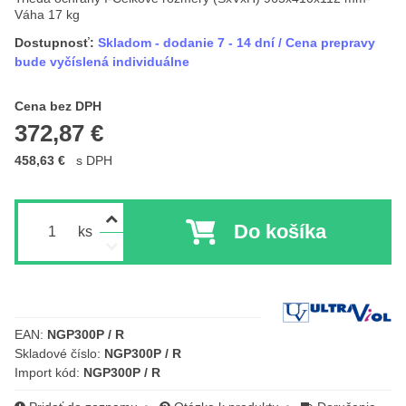
Váha 17 kg
Dostupnosť:
Skladom - dodanie 7 - 14 dní / Cena prepravy
bude vyčíslená individuálne
Cena s DPH
Cena bez DPH
372,87 €
458,63 €
s DPH
Do košíka
ks
Výrobca:
EAN:
NGP300P / R
Skladové číslo:
NGP300P / R
Import kód:
NGP300P / R