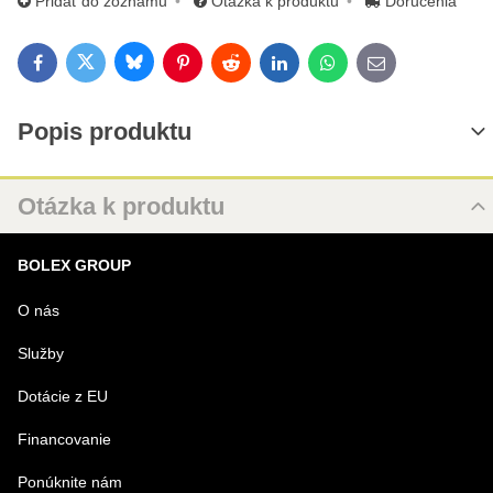
Pridať do zoznamu
Otázka k produktu
Doručenia
Bluesky
Twitter
Facebook
Pinterest
Reddit
LinkedIn
WhatsApp
E-mail
Popis produktu
Otázka k produktu
Nová otázka k produktu
BOLEX GROUP
MENO
O nás
Služby
VÁŠ E-MAIL
Dotácie z EU
Financovanie
VAŠA OTÁZKA K PRODUKTU
Ponúknite nám