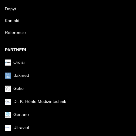
Dopyt
Kontakt
Referencie
Odoslať
PARTNERI
Ordisi
Bakmed
Goko
Dr. K. Hönle Medizintechnik
Genano
Ultraviol