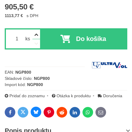
905,50 €
1113,77 €
s DPH
Do košíka
ks
Výrobca:
EAN:
NGP800
Skladové číslo:
NGP800
Import kód:
NGP800
Pridať do zoznamu
Otázka k produktu
Doručenia
Bluesky
Twitter
Facebook
Pinterest
Reddit
LinkedIn
WhatsApp
E-mail
Popis produktu