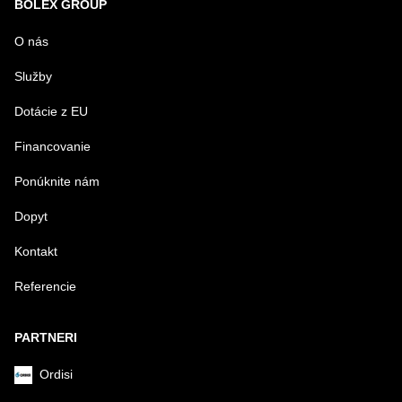
BOLEX GROUP
MENO
O nás
Služby
VÁŠ E-MAIL
Dotácie z EU
Financovanie
VAŠA OTÁZKA K PRODUKTU
Ponúknite nám
Dopyt
Kontakt
Referencie
Odoslať
PARTNERI
Ordisi