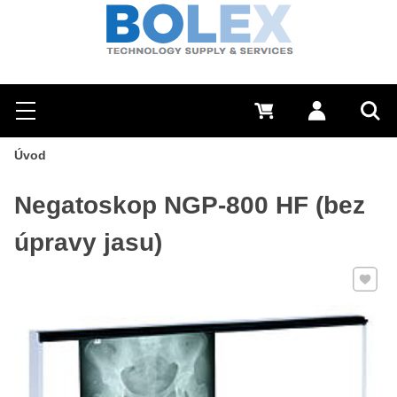
Hľadať
0 €
Prihlásiť sa
Menu
Vyh
Úvod
Negatoskop NGP-800 HF (bez
úpravy jasu)
Pridať 