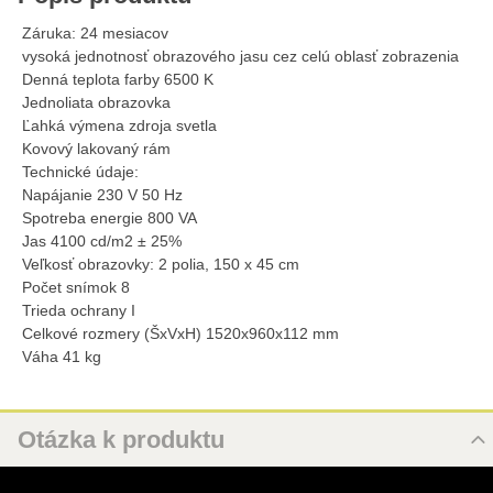
Záruka: 24 mesiacov
vysoká jednotnosť obrazového jasu cez celú oblasť zobrazenia
Denná teplota farby 6500 K
Jednoliata obrazovka
Ľahká výmena zdroja svetla
Kovový lakovaný rám
Technické údaje:
Napájanie 230 V 50 Hz
Spotreba energie 800 VA
Jas 4100 cd/m2 ± 25%
Veľkosť obrazovky: 2 polia, 150 x 45 cm
Počet snímok 8
Trieda ochrany I
Celkové rozmery (ŠxVxH) 1520x960x112 mm
Váha 41 kg
Otázka k produktu
Nová otázka k produktu