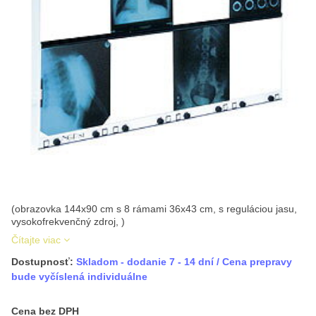
(obrazovka 144x90 cm s 8 rámami 36x43 cm, s reguláciou jasu,
vysokofrekvenčný zdroj, )
Čítajte viac
Dostupnosť:
Skladom - dodanie 7 - 14 dní / Cena prepravy
bude vyčíslená individuálne
Cena s DPH
Cena bez DPH