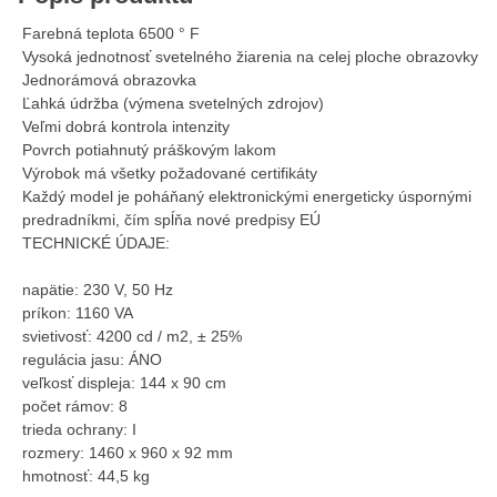
Farebná teplota 6500 ° F
Vysoká jednotnosť svetelného žiarenia na celej ploche obrazovky
Jednorámová obrazovka
Ľahká údržba (výmena svetelných zdrojov)
Veľmi dobrá kontrola intenzity
Povrch potiahnutý práškovým lakom
Výrobok má všetky požadované certifikáty
Každý model je poháňaný elektronickými energeticky úspornými
predradníkmi, čím spĺňa nové predpisy EÚ
TECHNICKÉ ÚDAJE:
napätie: 230 V, 50 Hz
príkon: 1160 VA
svietivosť: 4200 cd / m2, ± 25%
regulácia jasu: ÁNO
veľkosť displeja: 144 x 90 cm
počet rámov: 8
trieda ochrany: I
rozmery: 1460 x 960 x 92 mm
hmotnosť: 44,5 kg