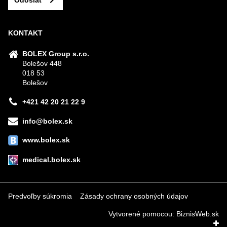
Odoslať
KONTAKT
BOLEX Group s.r.o.
Bolešov 448
018 53
Bolešov
+421 42 20 21 22 9
info@bolex.sk
www.bolex.sk
medical.bolex.sk
Predvoľby súkromia
Zásady ochrany osobných údajov
Vytvorené pomocou:
BiznisWeb.sk