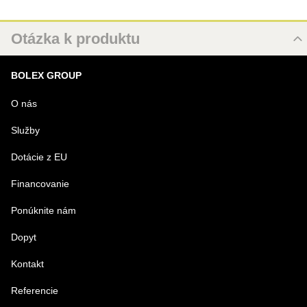
Otázka k produktu
Nová otázka k produktu
BOLEX GROUP
MENO
O nás
Služby
VÁŠ E-MAIL
Dotácie z EU
Financovanie
VAŠA OTÁZKA K PRODUKTU
Ponúknite nám
Dopyt
Kontakt
Referencie
Odoslať