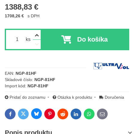
1388,83 €
1708,26 €
s DPH
Do košíka
ks
Výrobca:
EAN:
NGP-81HF
Skladové číslo:
NGP-81HF
Import kód:
NGP-81HF
Pridať do zoznamu
Otázka k produktu
Doručenia
Bluesky
Twitter
Facebook
Pinterest
Reddit
LinkedIn
WhatsApp
E-mail
Popis produktu