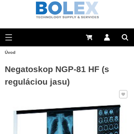
Hľadať
0 €
Prihlásiť sa
Menu
Vyh
Úvod
Negatoskop NGP-81 HF (s
reguláciou jasu)
Pridať 