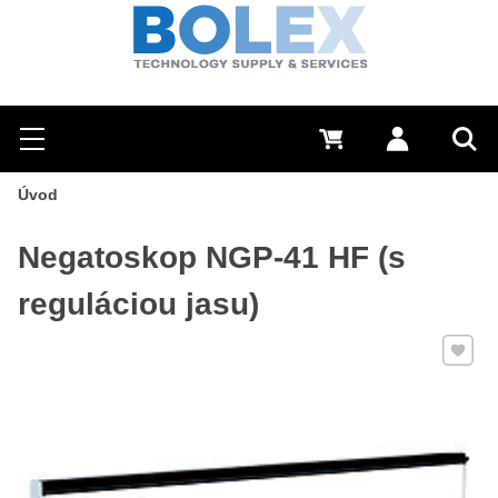
Hľadať
0 €
Prihlásiť sa
Menu
Vyh
Úvod
Negatoskop NGP-41 HF (s
reguláciou jasu)
Pridať 