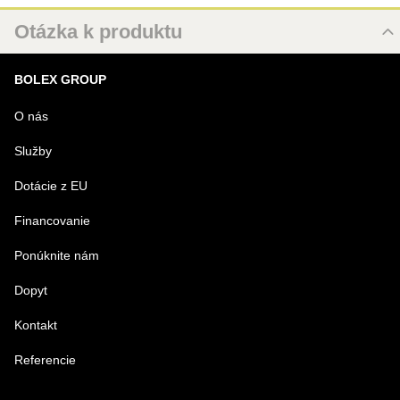
Otázka k produktu
Nová otázka k produktu
BOLEX GROUP
MENO
O nás
Služby
VÁŠ E-MAIL
Dotácie z EU
Financovanie
VAŠA OTÁZKA K PRODUKTU
Ponúknite nám
Dopyt
Kontakt
Referencie
Odoslať