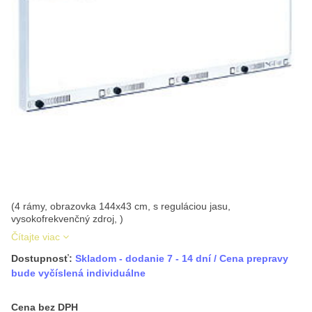
(4 rámy, obrazovka 144x43 cm, s reguláciou jasu,
vysokofrekvenčný zdroj, )
Čítajte viac
Dostupnosť:
Skladom - dodanie 7 - 14 dní / Cena prepravy
bude vyčíslená individuálne
Cena s DPH
Cena bez DPH