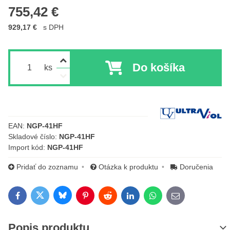
755,42 €
929,17 €
s DPH
Do košíka
ks
Výrobca:
EAN:
NGP-41HF
Skladové číslo:
NGP-41HF
Import kód:
NGP-41HF
Pridať do zoznamu
Otázka k produktu
Doručenia
Bluesky
Twitter
Facebook
Pinterest
Reddit
LinkedIn
WhatsApp
E-mail
Popis produktu