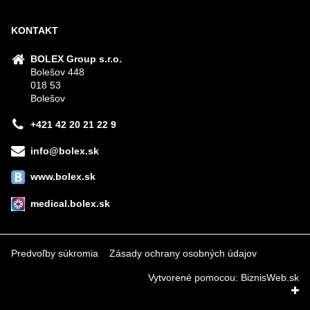
KONTAKT
BOLEX Group s.r.o.
Bolešov 448
018 53
Bolešov
+421 42 20 21 22 9
info@bolex.sk
www.bolex.sk
medical.bolex.sk
Predvoľby súkromia
Zásady ochrany osobných údajov
Vytvorené pomocou:
BiznisWeb.sk