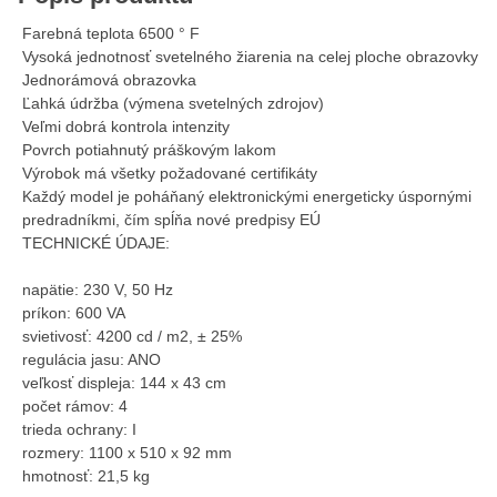
Farebná teplota 6500 ° F
Vysoká jednotnosť svetelného žiarenia na celej ploche obrazovky
Jednorámová obrazovka
Ľahká údržba (výmena svetelných zdrojov)
Veľmi dobrá kontrola intenzity
Povrch potiahnutý práškovým lakom
Výrobok má všetky požadované certifikáty
Každý model je poháňaný elektronickými energeticky úspornými
predradníkmi, čím spĺňa nové predpisy EÚ
TECHNICKÉ ÚDAJE:
napätie: 230 V, 50 Hz
príkon: 600 VA
svietivosť: 4200 cd / m2, ± 25%
regulácia jasu: ANO
veľkosť displeja: 144 x 43 cm
počet rámov: 4
trieda ochrany: I
rozmery: 1100 x 510 x 92 mm
hmotnosť: 21,5 kg