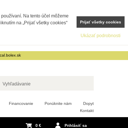
j používaní. Na tento účel môžeme
Prijať všetky cookies
iknutím na „Prijať všetky cookies“
Ukázať podrobnosti
cal.bolex.sk
adať
Financovanie
Ponúknite nám
Dopyt
Kontakt
0 €
Prihlásiť sa