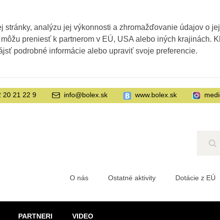
 stránky, analýzu jej výkonnosti a zhromažďovanie údajov o je
 môžu preniesť k partnerom v EÚ, USA alebo iných krajinách. Kl
ájsť podrobné informácie alebo upraviť svoje preferencie.
 20 21 22 9
info@bolex.sk
www.bolex.sk
medi
Hľ
O nás
Ostatné aktivity
Dotácie z EÚ
PARTNERI
VIDEO