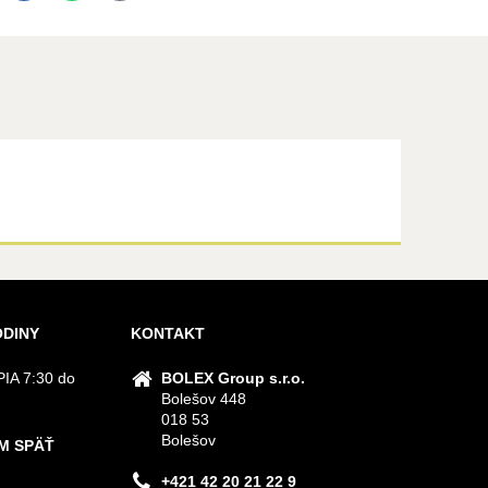
ODINY
KONTAKT
IA 7:30 do
BOLEX Group s.r.o.
Bolešov 448
018 53
Bolešov
M SPÄŤ
+421 42 20 21 22 9