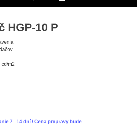
č HGP-10 P
tavenia
adačov
0 cd/m2
nie 7 - 14 dní / Cena prepravy bude