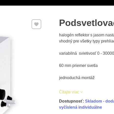
Podsvetlova
Pridať k Obľúbeným
halogén reflektor s jasom nas
vhodný pre všetky typy prehli
variabilná svietivosť 0 - 3000
60 mm priemer svetla
jednoduchá montáž
Čítajte viac
Dostupnosť:
Skladom - doda
vyčíslená individuálne