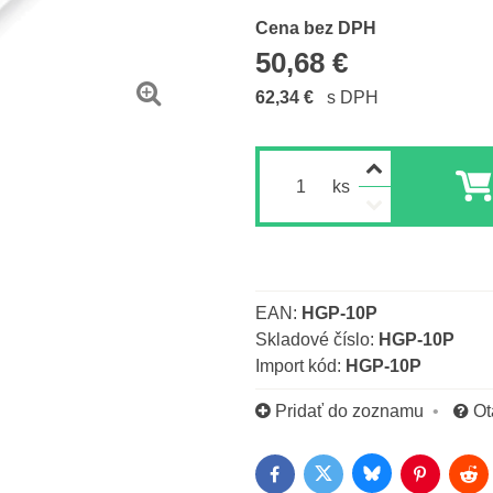
Cena s DPH
Cena bez DPH
50,68 €
62,34 €
s DPH
ks
EAN:
HGP-10P
Skladové číslo:
HGP-10P
Import kód:
HGP-10P
Pridať do zoznamu
Ot
Bluesky
Twitter
Facebook
Pinterest
Red