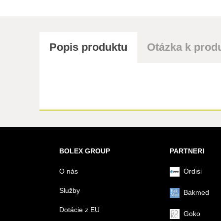
Popis produktu
Otázka k prod
BOLEX GROUP
PARTNERI
O nás
Ordisi
Služby
Bakmed
Dotácie z EU
Goko