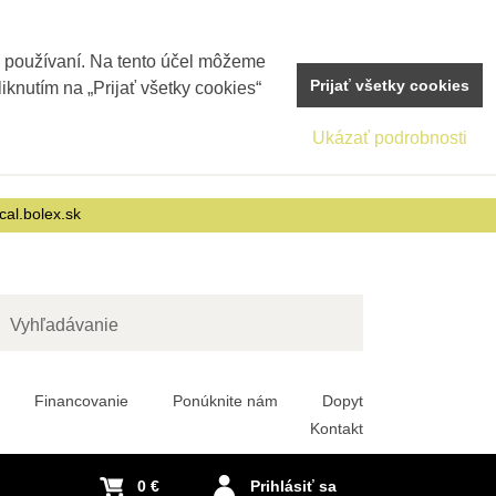
j používaní. Na tento účel môžeme
Prijať všetky cookies
iknutím na „Prijať všetky cookies“
Ukázať podrobnosti
cal.bolex.sk
adať
Financovanie
Ponúknite nám
Dopyt
Kontakt
0 €
Prihlásiť sa