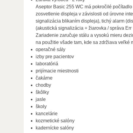
Aseptor Basic 255 WC má pokročilé počítadlo 
zosvetlenie displeja v závislosti od úrovne int
signalizácia blikaním displeja), tichý alarm (d
(akustická signalizácia + žiarovka / správa Err 
Zariadenie zaručuje stálu a vysokú mieru dezi
na použitie všade tam, kde sa zdržiava veľké 
operačné sály
izby pre pacientov
laboratóriá
prijímacie miestnosti
čakárne
chodby
škôlky
jasle
školy
kancelárie
kozmetické salóny
kadernícke salóny