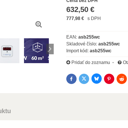
Cena s DPH
Cena bez DPH
632,50 €
777,98 €
s DPH
EAN:
asb255wc
Skladové číslo:
asb255wc
Import kód:
asb255wc
Pridať do zoznamu
Ot
Bluesky
Twitter
Facebook
Pinterest
Red
uktu