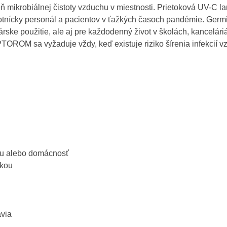
 mikrobiálnej čistoty vzduchu v miestnosti. Prietoková UV-C 
nícky personál a pacientov v ťažkých časoch pandémie. Germic
ke použitie, ale aj pre každodenný život v školách, kancelár
OM sa vyžaduje vždy, keď existuje riziko šírenia infekcií vz
iu alebo domácnosť
čkou
via