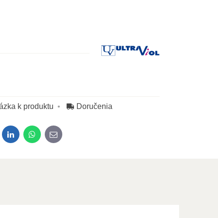
Výrobca:
ázka k produktu
Doručenia
dit
LinkedIn
WhatsApp
E-mail