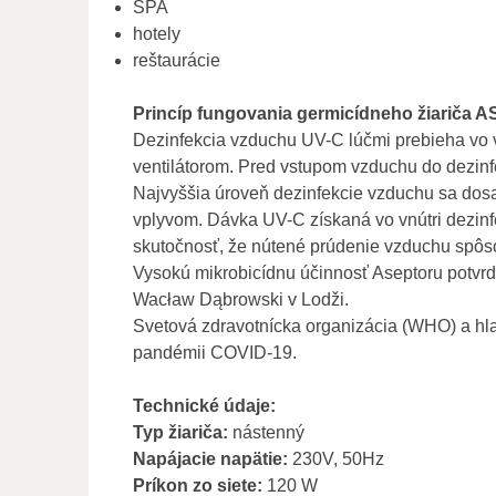
SPA
hotely
reštaurácie
Princíp fungovania germicídneho žiariča 
Dezinfekcia vzduchu UV-C lúčmi prebieha vo 
ventilátorom. Pred vstupom vzduchu do dezinfekc
Najvyššia úroveň dezinfekcie vzduchu sa dos
vplyvom. Dávka UV-C získaná vo vnútri dezinf
skutočnosť, že nútené prúdenie vzduchu spôso
Vysokú mikrobicídnu účinnosť Aseptoru potvrd
Wacław Dąbrowski v Lodži.
Svetová zdravotnícka organizácia (WHO) a hla
pandémii COVID-19.
Technické údaje:
Typ žiariča:
nástenný
Napájacie napätie:
230V, 50Hz
Príkon zo siete:
120 W