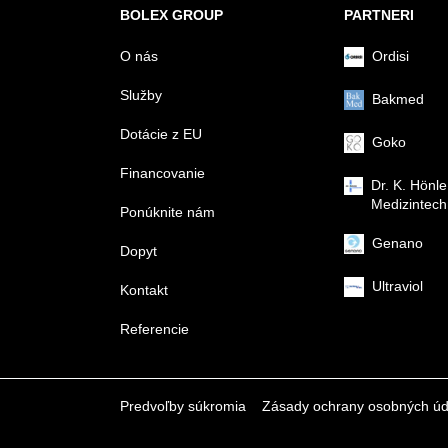
BOLEX GROUP
PARTNERI
O nás
Ordisi
Služby
Bakmed
Dotácie z EU
Goko
Financovanie
Dr. K. Hönle
Medizintech
Ponúknite nám
Genano
Dopyt
Ultraviol
Kontakt
Referencie
Predvoľby súkromia
Zásady ochrany osobných úd