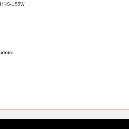
o HNS-L 55W
rúdom:
I