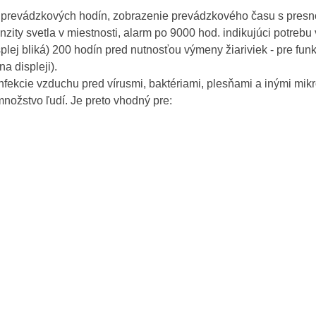
prevádzkových hodín, zobrazenie prevádzkového času s presnos
enzity svetla v miestnosti, alarm po 9000 hod. indikujúci potrebu
isplej bliká) 200 hodín pred nutnosťou výmeny žiariviek - pre fu
na displeji).
nfekcie vzduchu pred vírusmi, baktériami, plesňami a inými mi
množstvo ľudí. Je preto vhodný pre: