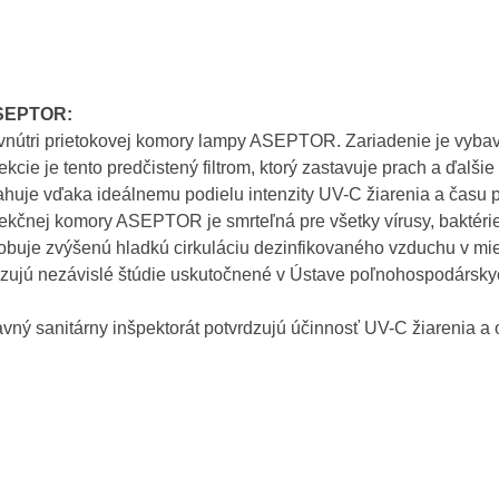
ASEPTOR:
vnútri prietokovej komory lampy ASEPTOR. Zariadenie je vybav
ie je tento predčistený filtrom, ktorý zastavuje prach a ďalšie 
ahuje vďaka ideálnemu podielu intenzity UV-C žiarenia a času
ekčnej komory ASEPTOR je smrteľná pre všetky vírusy, baktérie
buje zvýšenú hladkú cirkuláciu dezinfikovaného vzduchu v mie
zujú nezávislé štúdie uskutočnené v Ústave poľnohospodárskych
vný sanitárny inšpektorát potvrdzujú účinnosť UV-C žiarenia a 