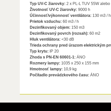
Typ UV-C žiarovky:
2 x PL-L TUV 55W aleb
Životnosť UV-C žiarovky:
9000 h
Účinnosť/výkonnosť ventilátora:
130 m3 / h
Prietok vzduchu:
60 m3 / h
Dezinfikovaný objem:
150 m3
Dezinfikovaný povrch (rozsah):
60 m2
Hluk ventilátora:
<30 dB
Trieda ochrany pred úrazom elektrickým p
Typ krytu:
IP 20
Zhoda s PN-EN 60601-1:
ÁNO
Rozmery lampy:
1035 x 250 x 155 mm
Hmotnosť lampy:
10,9 kg
Počítadlo prevádzkového času:
ÁNO