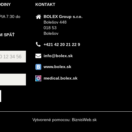
ODINY
KONTAKT
IA 7:30 do
BOLEX Group s.r.o.
Bolešov 448
018 53
Bolešov
M SPÄŤ
+421 42 20 21 22 9
info@bolex.sk
www.bolex.sk
medical.bolex.sk
Vytvorené pomocou:
BiznisWeb.sk