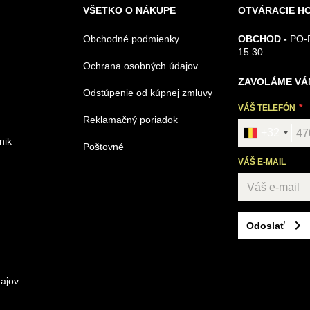
VŠETKO O NÁKUPE
OTVÁRACIE H
Obchodné podmienky
OBCHOD -
PO-P
15:30
Ochrana osobných údajov
ZAVOLÁME VÁ
Odstúpenie od kúpnej zmluvy
VÁŠ TELEFÓN
Reklamačný poriadok
+32
nik
Poštovné
VÁŠ E-MAIL
Odoslať
ajov