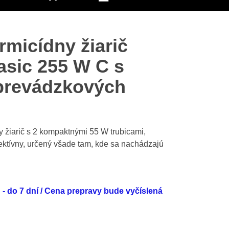
micídny žiarič
sic 255 W C s
prevádzkových
y žiarič s 2 kompaktnými 55 W trubicami,
ektívny, určený všade tam, kde sa nachádzajú
- do 7 dní / Cena prepravy bude vyčíslená