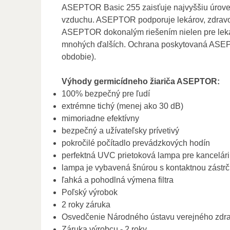
ASEPTOR Basic 255 zaisťuje najvyššiu úroveň
vzduchu. ASEPTOR podporuje lekárov, zdravot
ASEPTOR dokonalým riešením nielen pre lekárs
mnohých ďalších. Ochrana poskytovaná ASEPTOR
obdobie).
Výhody germicídneho žiariča ASEPTOR:
100% bezpečný pre ľudí
extrémne tichý (menej ako 30 dB)
mimoriadne efektívny
bezpečný a užívateľsky prívetivý
pokročilé počítadlo prevádzkových hodín
perfektná UVC prietoková lampa pre kancelár
lampa je vybavená šnúrou s kontaktnou zástr
ľahká a pohodlná výmena filtra
Poľský výrobok
2 roky záruka
Osvedčenie Národného ústavu verejného zdra
Záruka výrobcu - 2 roky