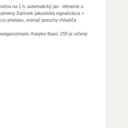
ťou na 1 h, automatický jas - stlmenie a
 výmeny žiariviek (akustická signalizácia +
nkciu prietoku, snímač poruchy chladiča
kroorganizmami. Aseptor Basic 255 je určený