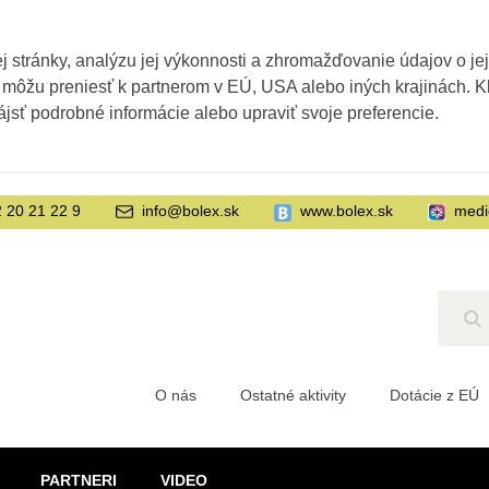
 stránky, analýzu jej výkonnosti a zhromažďovanie údajov o je
 môžu preniesť k partnerom v EÚ, USA alebo iných krajinách. Kl
ájsť podrobné informácie alebo upraviť svoje preferencie.
 20 21 22 9
info@bolex.sk
www.bolex.sk
medi
Hľ
O nás
Ostatné aktivity
Dotácie z EÚ
PARTNERI
VIDEO