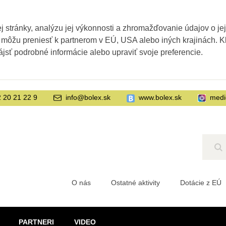
 stránky, analýzu jej výkonnosti a zhromažďovanie údajov o je
 môžu preniesť k partnerom v EÚ, USA alebo iných krajinách. Kl
ájsť podrobné informácie alebo upraviť svoje preferencie.
 20 21 22 9
info@bolex.sk
www.bolex.sk
medi
Hľ
O nás
Ostatné aktivity
Dotácie z EÚ
PARTNERI
VIDEO