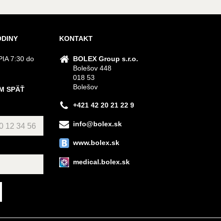
ODINY
KONTAKT
IA 7:30 do
BOLEX Group s.r.o.
Bolešov 448
018 53
Bolešov
M SPÄŤ
+421 42 20 21 22 9
info@bolex.sk
www.bolex.sk
medical.bolex.sk