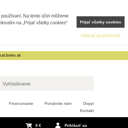
j používaní. Na tento účel môžeme
Prijať všetky cookies
iknutím na „Prijať všetky cookies“
Ukázať podrobnosti
cal.bolex.sk
adať
Financovanie
Ponúknite nám
Dopyt
Kontakt
0 €
Prihlásiť sa