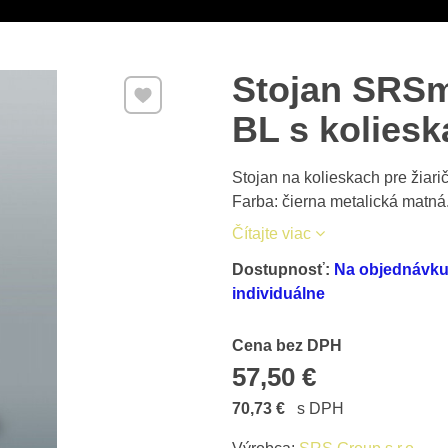
Stojan SRS
Pridať k Obľúbeným
BL s koliesk
Stojan na kolieskach pre ži
Farba: čierna metalická matná
Čítajte viac
Dostupnosť:
Na objednávku 
individuálne
Cena s DPH
Cena bez DPH
57,50 €
70,73 €
s DPH