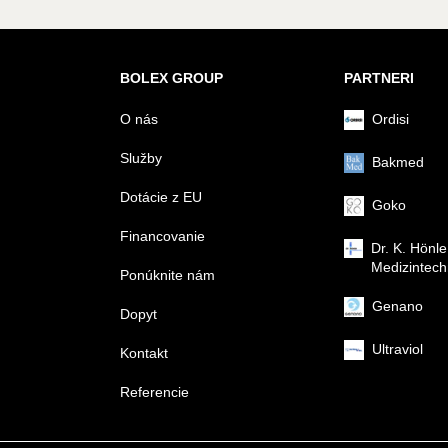
BOLEX GROUP
PARTNERI
O nás
Ordisi
Služby
Bakmed
Dotácie z EU
Goko
Financovanie
Dr. K. Hönle
Medizintech
Ponúknite nám
Genano
Dopyt
Ultraviol
Kontakt
Referencie