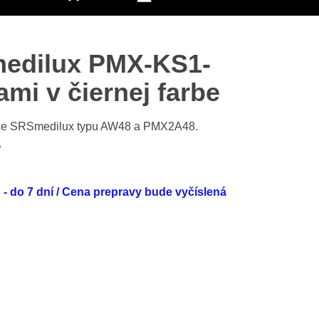
medilux PMX-KS1-
ami v čiernej farbe
ariče SRSmedilux typu AW48 a PMX2A48.
.
- do 7 dní / Cena prepravy bude vyčíslená