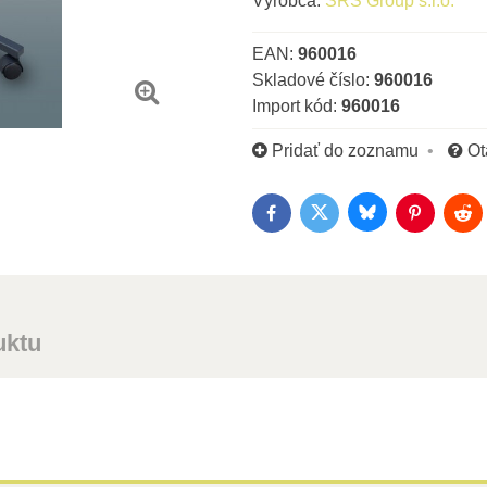
Výrobca:
SRS Group s.r.o.
EAN:
960016
Skladové číslo:
960016
Import kód:
960016
Pridať do zoznamu
Ot
Bluesky
Twitter
Facebook
Pinterest
Red
uktu