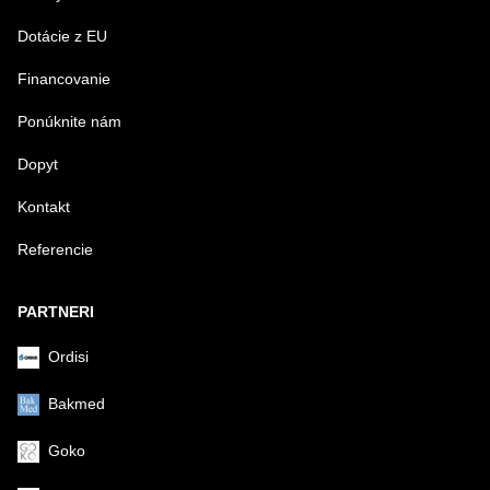
VÁŠ E-MAIL
Dotácie z EU
Financovanie
VAŠA OTÁZKA K PRODUKTU
Ponúknite nám
Dopyt
Kontakt
Referencie
Odoslať
PARTNERI
Ordisi
Bakmed
Goko