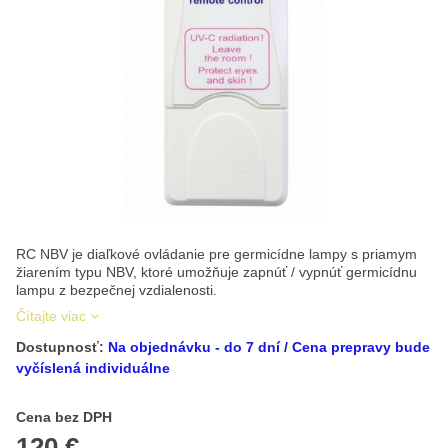
RC NBV je diaľkové ovládanie pre germicídne lampy s priamym
žiarením typu NBV, ktoré umožňuje zapnúť / vypnúť germicídnu
lampu z bezpečnej vzdialenosti.
Čítajte viac
Dostupnosť:
Na objednávku - do 7 dní / Cena prepravy bude
vyčíslená individuálne
Cena s DPH
Cena bez DPH
120 €