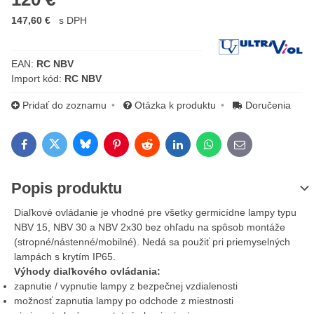
147,60 €
s DPH
Výrobca:
EAN:
RC NBV
Import kód:
RC NBV
Pridať do zoznamu
Otázka k produktu
Doručenia
Bluesky
Twitter
Facebook
Pinterest
Reddit
LinkedIn
WhatsApp
E-mail
Popis produktu
Diaľkové ovládanie je vhodné pre všetky germicídne lampy typu
NBV 15, NBV 30 a NBV 2x30 bez ohľadu na spôsob montáže
(stropné/nástenné/mobilné). Nedá sa použiť pri priemyselných
lampách s krytím IP65.
Výhody diaľkového ovládania:
zapnutie / vypnutie lampy z bezpečnej vzdialenosti
možnosť zapnutia lampy po odchode z miestnosti