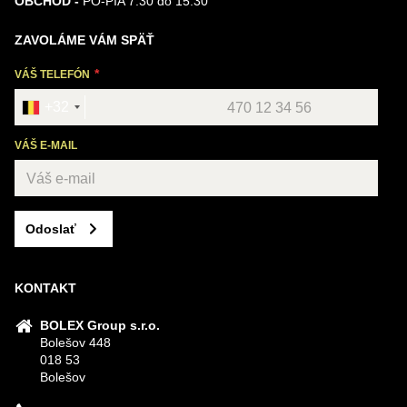
OBCHOD -
PO-PIA 7:30 do 15:30
ZAVOLÁME VÁM SPÄŤ
VÁŠ TELEFÓN
+32
VÁŠ E-MAIL
Odoslať
KONTAKT
BOLEX Group s.r.o.
Bolešov 448
018 53
Bolešov