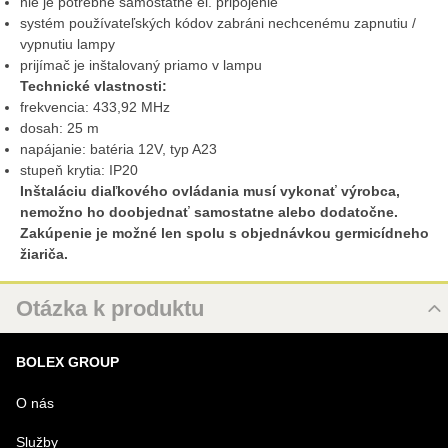
nie je potrebné samostatné el. pripojenie
systém používateľských kódov zabráni nechcenému zapnutiu /
vypnutiu lampy
prijímač je inštalovaný priamo v lampu
Technické vlastnosti:
frekvencia: 433,92 MHz
dosah: 25 m
napájanie: batéria 12V, typ A23
stupeň krytia: IP20
Inštaláciu diaľkového ovládania musí vykonať výrobca,
nemožno ho doobjednať samostatne alebo dodatočne.
Zakúpenie je možné len spolu s objednávkou germicídneho
žiariča.
Otázka k produktu
Nová otázka k produktu
BOLEX GROUP
MENO
O nás
Služby