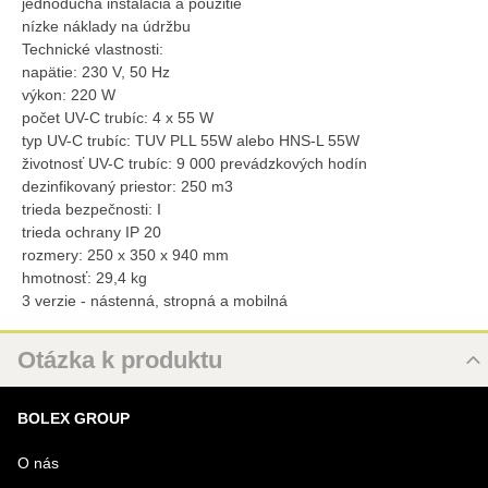
jednoduchá inštalácia a použitie
nízke náklady na údržbu
Technické vlastnosti:
napätie: 230 V, 50 Hz
výkon: 220 W
počet UV-C trubíc: 4 x 55 W
typ UV-C trubíc: TUV PLL 55W alebo HNS-L 55W
životnosť UV-C trubíc: 9 000 prevádzkových hodín
dezinfikovaný priestor: 250 m3
trieda bezpečnosti: I
trieda ochrany IP 20
rozmery: 250 x 350 x 940 mm
hmotnosť: 29,4 kg
3 verzie - nástenná, stropná a mobilná
Otázka k produktu
Nová otázka k produktu
BOLEX GROUP
MENO
O nás