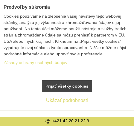
Predvoľby súkromia
Cookies používame na zlepšenie vašej návštevy tejto webovej
stránky, analýzu jej výkonnosti a zhromažďovanie údajov o jej
používaní. Na tento účel môžeme použiť nástroje a služby tretích
strán a zhromaždené údaje sa môžu preniesť k partnerom v EÚ,
USA alebo iných krajinách. Kliknutím na „Prijať všetky cookies“
vyjadrujete svoj súhlas s týmto spracovaním. Nižšie môžete nájsť
podrobné informácie alebo upraviť svoje preferencie.
Zásady ochrany osobných údajov
Prijať všetky cookies
Ukázať podrobnosti
1 42 20 21 22 9
i