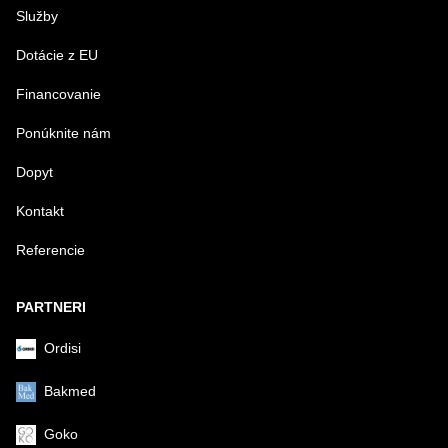
Služby
VÁŠ E-MAIL
Dotácie z EU
Financovanie
VAŠA OTÁZKA K PRODUKTU
Ponúknite nám
Dopyt
Kontakt
Referencie
Odoslať
PARTNERI
Ordisi
Bakmed
Goko