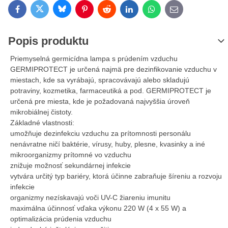
Bluesky
Twitter
Facebook
Pinterest
Reddit
LinkedIn
WhatsApp
E-mail
Popis produktu
Priemyselná germicídna lampa s prúdením vzduchu
GERMIPROTECT je určená najmä pre dezinfikovanie vzduchu v
miestach, kde sa vyrábajú, spracovávajú alebo skladujú
potraviny, kozmetika, farmaceutiká a pod. GERMIPROTECT je
určená pre miesta, kde je požadovaná najvyššia úroveň
mikrobiálnej čistoty.
Základné vlastnosti:
umožňuje dezinfekciu vzduchu za prítomnosti personálu
nenávratne ničí baktérie, vírusy, huby, plesne, kvasinky a iné
mikroorganizmy prítomné vo vzduchu
znižuje možnosť sekundárnej infekcie
vytvára určitý typ bariéry, ktorá účinne zabraňuje šíreniu a rozvoju
infekcie
organizmy nezískavajú voči UV-C žiareniu imunitu
maximálna účinnosť vďaka výkonu 220 W (4 x 55 W) a
optimalizácia prúdenia vzduchu