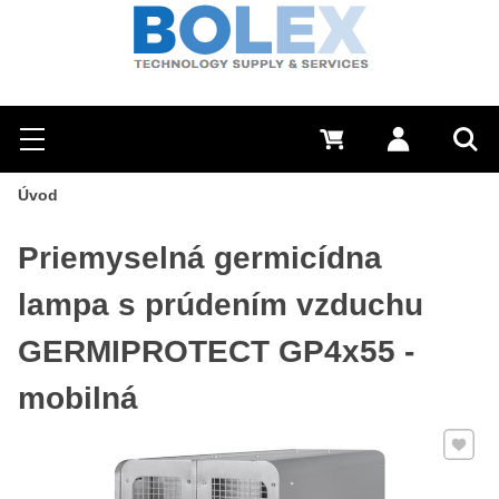
Hľadať
0 €
Prihlásiť sa
Menu
Vyh
Úvod
Priemyselná germicídna
lampa s prúdením vzduchu
GERMIPROTECT GP4x55 -
mobilná
Pridať 