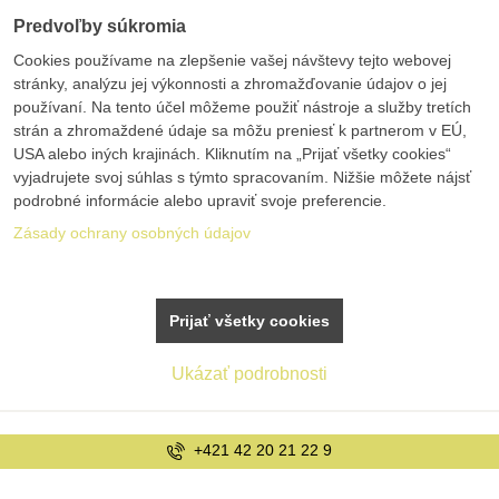
Predvoľby súkromia
Cookies používame na zlepšenie vašej návštevy tejto webovej
stránky, analýzu jej výkonnosti a zhromažďovanie údajov o jej
používaní. Na tento účel môžeme použiť nástroje a služby tretích
strán a zhromaždené údaje sa môžu preniesť k partnerom v EÚ,
USA alebo iných krajinách. Kliknutím na „Prijať všetky cookies“
vyjadrujete svoj súhlas s týmto spracovaním. Nižšie môžete nájsť
podrobné informácie alebo upraviť svoje preferencie.
Zásady ochrany osobných údajov
Prijať všetky cookies
Ukázať podrobnosti
1 42 20 21 22 9
i