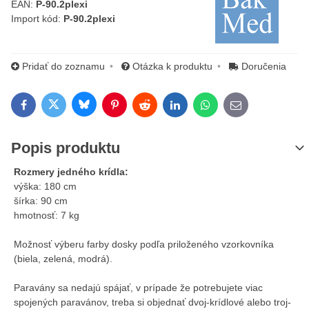
EAN:
P-90.2plexi
Import kód:
P-90.2plexi
Pridať do zoznamu
Otázka k produktu
Doručenia
Bluesky
Twitter
Facebook
Pinterest
Reddit
LinkedIn
WhatsApp
E-mail
Popis produktu
Rozmery jedného krídla:
výška: 180 cm
šírka: 90 cm
hmotnosť: 7 kg
Možnosť výberu farby dosky podľa priloženého vzorkovníka
(biela, zelená, modrá).
Paravány sa nedajú spájať, v prípade že potrebujete viac
spojených paravánov, treba si objednať dvoj-krídlové alebo troj-