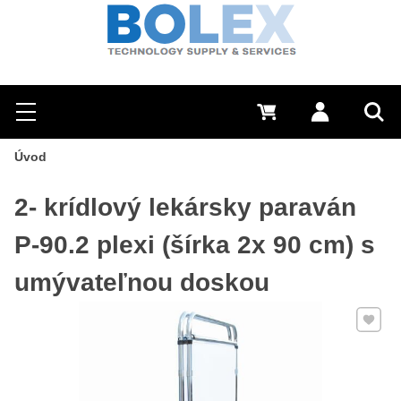
Hľadať
0 €
Prihlásiť sa
Menu
Vyh
Úvod
2- krídlový lekársky paraván
P-90.2 plexi (šírka 2x 90 cm) s
umývateľnou doskou
Pridať 