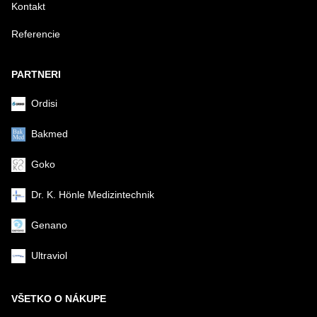
Kontakt
Referencie
Odoslať
PARTNERI
Ordisi
Bakmed
Goko
Dr. K. Hönle Medizintechnik
Genano
Ultraviol
VŠETKO O NÁKUPE