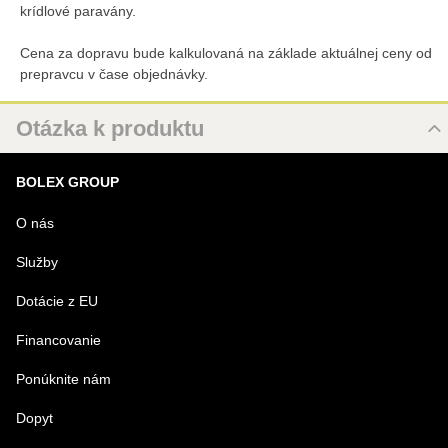
krídlové paravány.
Cena za dopravu bude kalkulovaná na základe aktuálnej ceny od
prepravcu v čase objednávky.
Otázka k produktu
Nová otázka k produktu
BOLEX GROUP
MENO
O nás
Služby
VÁŠ E-MAIL
Dotácie z EU
Financovanie
VAŠA OTÁZKA K PRODUKTU
Ponúknite nám
Dopyt