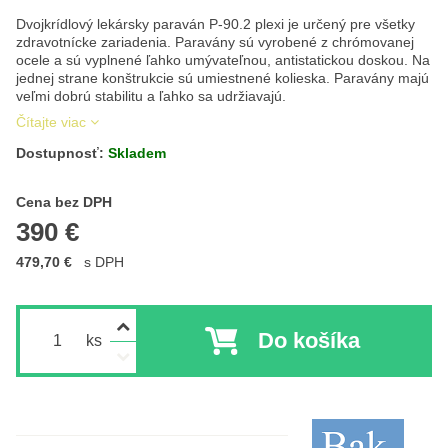
Dvojkrídlový lekársky paraván P-90.2 plexi je určený pre všetky
zdravotnícke zariadenia. Paravány sú vyrobené z chrómovanej
ocele a sú vyplnené ľahko umývateľnou, antistatickou doskou. Na
jednej strane konštrukcie sú umiestnené kolieska. Paravány majú
veľmi dobrú stabilitu a ľahko sa udržiavajú.
Čítajte viac
Dostupnosť:
Skladem
Cena s DPH
Cena bez DPH
390 €
479,70 €
s DPH
Do košíka
ks
Výrobca: