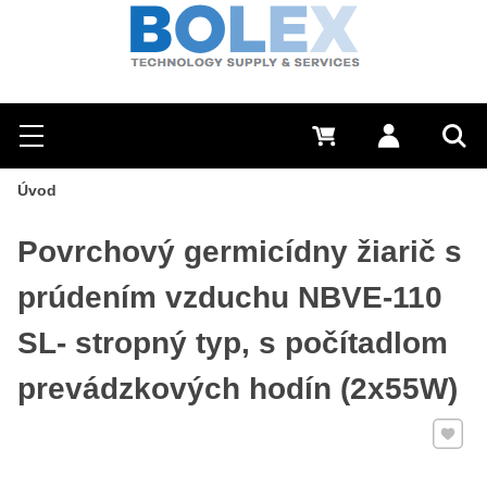
Hľadať
0 €
Prihlásiť sa
Menu
Vyh
Úvod
Povrchový germicídny žiarič s
prúdením vzduchu NBVE-110
SL- stropný typ, s počítadlom
prevádzkových hodín (2x55W)
Pridať 