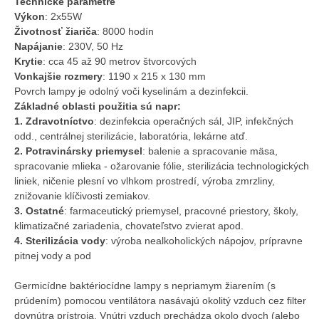
Technické parametre
Výkon
: 2x55W
Životnosť žiariča
: 8000 hodín
Napájanie
: 230V, 50 Hz
Krytie
: cca 45 až 90 metrov štvorcových
Vonkajšie rozmery
: 1190 x 215 x 130 mm
Povrch lampy je odolný voči kyselinám a dezinfekcii.
Základné oblasti použitia sú napr:
1. Zdravotníctvo
: dezinfekcia operačných sál, JIP, infekčných
odd., centrálnej sterilizácie, laboratória, lekárne atď.
2. Potravinársky priemysel
: balenie a spracovanie mäsa,
spracovanie mlieka - ožarovanie fólie, sterilizácia technologických
liniek, ničenie plesní vo vlhkom prostredí, výroba zmrzliny,
znižovanie klíčivosti zemiakov.
3. Ostatné
: farmaceutický priemysel, pracovné priestory, školy,
klimatizačné zariadenia, chovateľstvo zvierat apod.
4. Sterilizácia vody
: výroba nealkoholických nápojov, prípravne
pitnej vody a pod
Germicídne baktériocídne lampy s nepriamym žiarením (s
prúdením) pomocou ventilátora nasávajú okolitý vzduch cez filter
dovnútra prístroja. Vnútri vzduch prechádza okolo dvoch (alebo