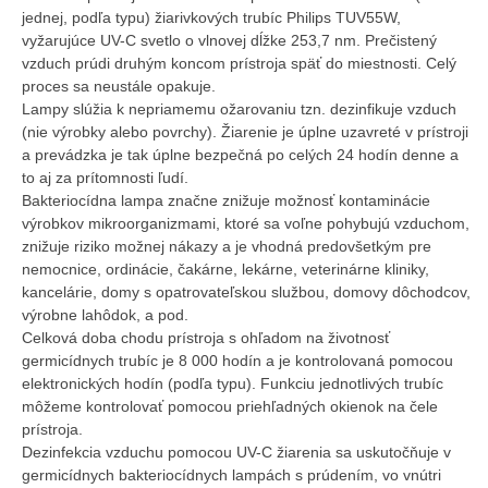
jednej, podľa typu) žiarivkových trubíc Philips TUV55W,
vyžarujúce UV-C svetlo o vlnovej dĺžke 253,7 nm. Prečistený
vzduch prúdi druhým koncom prístroja späť do miestnosti. Celý
proces sa neustále opakuje.
Lampy slúžia k nepriamemu ožarovaniu tzn. dezinfikuje vzduch
(nie výrobky alebo povrchy). Žiarenie je úplne uzavreté v prístroji
a prevádzka je tak úplne bezpečná po celých 24 hodín denne a
to aj za prítomnosti ľudí.
Bakteriocídna lampa značne znižuje možnosť kontaminácie
výrobkov mikroorganizmami, ktoré sa voľne pohybujú vzduchom,
znižuje riziko možnej nákazy a je vhodná predovšetkým pre
nemocnice, ordinácie, čakárne, lekárne, veterinárne kliniky,
kancelárie, domy s opatrovateľskou službou, domovy dôchodcov,
výrobne lahôdok, a pod.
Celková doba chodu prístroja s ohľadom na životnosť
germicídnych trubíc je 8 000 hodín a je kontrolovaná pomocou
elektronických hodín (podľa typu). Funkciu jednotlivých trubíc
môžeme kontrolovať pomocou priehľadných okienok na čele
prístroja.
Dezinfekcia vzduchu pomocou UV-C žiarenia sa uskutočňuje v
germicídnych bakteriocídnych lampách s prúdením, vo vnútri