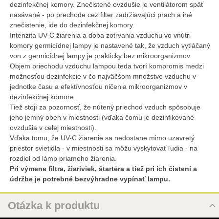
dezinfekčnej komory. Znečistené ovzdušie je ventilátorom späť
nasávané - po prechode cez filter zadržiavajúci prach a iné
znečistenie, ide do dezinfekčnej komory.
Intenzita UV-C žiarenia a doba zotrvania vzduchu vo vnútri
komory germicídnej lampy je nastavené tak, že vzduch vytláčaný
von z germicídnej lampy je prakticky bez mikroorganizmov.
Objem priechodu vzduchu lampou teda tvorí kompromis medzi
možnosťou dezinfekcie v čo najväčšom množstve vzduchu v
jednotke času a efektívnosťou ničenia mikroorganizmov v
dezinfekčnej komore.
Tiež stojí za pozornosť, že nútený priechod vzduch spôsobuje
jeho jemný obeh v miestnosti (vďaka čomu je dezinfikované
ovzdušia v celej miestnosti).
Vďaka tomu, že UV-C žiarenie sa nedostane mimo uzavretý
priestor svietidla - v miestnosti sa môžu vyskytovať ľudia - na
rozdiel od lámp priameho žiarenia.
Pri výmene filtra, žiariviek, štartéra a tiež pri ich čistení a
údržbe je potrebné bezvýhradne vypínať lampu.
Otázka k produktu