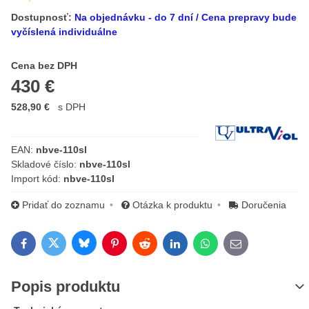
Dostupnosť:
Na objednávku - do 7 dní / Cena prepravy bude
vyčíslená individuálne
Cena s DPH
Cena bez DPH
430 €
528,90 €
s DPH
Výrobca:
EAN:
nbve-110sl
Skladové číslo:
nbve-110sl
Import kód:
nbve-110sl
Pridať do zoznamu
Otázka k produktu
Doručenia
Bluesky
Twitter
Facebook
Pinterest
Reddit
LinkedIn
WhatsApp
E-mail
Popis produktu