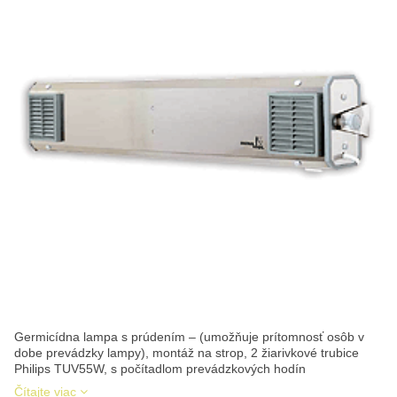
Germicídna lampa s prúdením – (umožňuje prítomnosť osôb v
dobe prevádzky lampy), montáž na strop, 2 žiarivkové trubice
Philips TUV55W, s počítadlom prevádzkových hodín
Čítajte viac