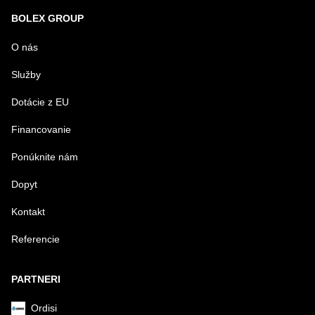
Nová otázka k produktu
BOLEX GROUP
MENO
O nás
Služby
VÁŠ E-MAIL
Dotácie z EU
Financovanie
VAŠA OTÁZKA K PRODUKTU
Ponúknite nám
Dopyt
Kontakt
Referencie
Odoslať
PARTNERI
Ordisi