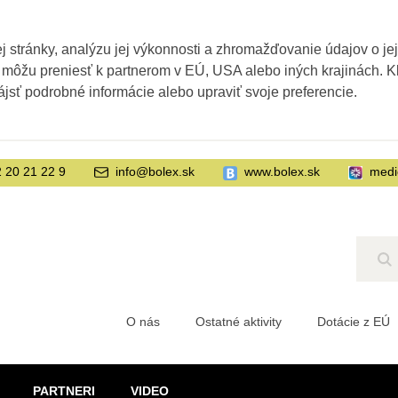
 stránky, analýzu jej výkonnosti a zhromažďovanie údajov o je
 môžu preniesť k partnerom v EÚ, USA alebo iných krajinách. Kl
ájsť podrobné informácie alebo upraviť svoje preferencie.
 20 21 22 9
info@bolex.sk
www.bolex.sk
medi
Hľ
O nás
Ostatné aktivity
Dotácie z EÚ
PARTNERI
VIDEO