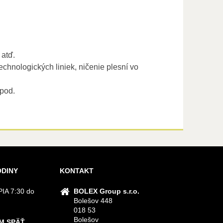
 atď.
technologických liniek, ničenie plesní vo
apod.
ODINY
KONTAKT
IA 7:30 do
BOLEX Group s.r.o.
Bolešov 448
018 53
Bolešov
M SPÄŤ