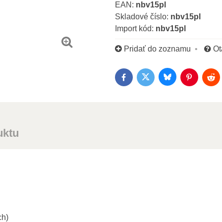
EAN:
nbv15pl
Skladové číslo:
nbv15pl
Import kód:
nbv15pl
Pridať do zoznamu
Ot
Bluesky
Twitter
Facebook
Pinterest
Red
uktu
ch)