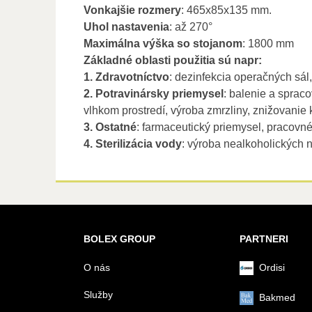
Vonkajšie rozmery
: 465x85x135 mm.
Uhol nastavenia
: až 270°
Maximálna výška so stojanom
: 1800 mm
Základné oblasti použitia sú napr:
1. Zdravotníctvo
: dezinfekcia operačných sál, 
2. Potravinársky priemysel
: balenie a spraco
vlhkom prostredí, výroba zmrzliny, znižovanie k
3. Ostatné
: farmaceutický priemysel, pracovné 
4. Sterilizácia vody
: výroba nealkoholických n
BOLEX GROUP
PARTNERI
O nás
Ordisi
Služby
Bakmed