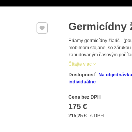
Germicídny 
Pridať k Obľúbeným
Priamy germicídny žiarič - (pou
mobilnom stojane, so zárukou
zabudovaným časovým počíta
Čítajte viac
Dostupnosť:
Na objednávku 
individuálne
Cena s DPH
Cena bez DPH
175 €
215,25 €
s DPH