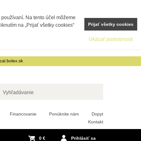
j používaní. Na tento účel môžeme
Prijať všetky cookies
iknutím na „Prijať všetky cookies“
Ukázať podrobnosti
cal.bolex.sk
adať
Financovanie
Ponúknite nám
Dopyt
Kontakt
0 €
Prihlásiť sa