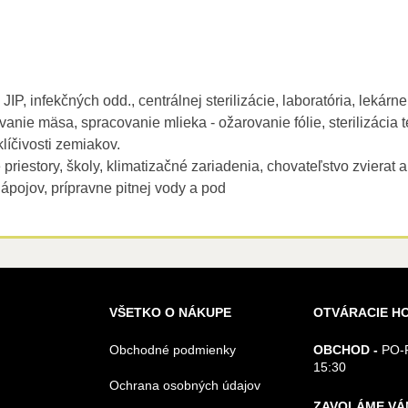
JIP, infekčných odd., centrálnej sterilizácie, laboratória, lekárne
vanie mäsa, spracovanie mlieka - ožarovanie fólie, sterilizácia 
líčivosti zemiakov.
priestory, školy, klimatizačné zariadenia, chovateľstvo zvierat 
ápojov, prípravne pitnej vody a pod
VŠETKO O NÁKUPE
OTVÁRACIE H
Obchodné podmienky
OBCHOD -
PO-P
15:30
Ochrana osobných údajov
ZAVOLÁME VÁ