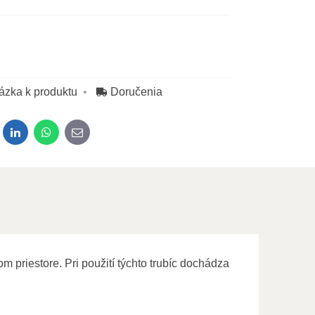
ázka k produktu
Doručenia
dit
LinkedIn
WhatsApp
E-mail
m priestore. Pri použití týchto trubíc dochádza