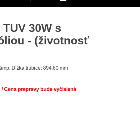
a TUV 30W s
liou - (životnosť
lámp. Dĺžka trubice: 894,60 mm
/ Cena prepravy bude vyčíslená