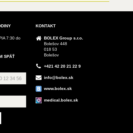
ODINY
KONTAKT
IA 7:30 do
BOLEX Group s.r.o.
Bolešov 448
018 53
Bolešov
M SPÄŤ
+421 42 20 21 22 9
info@bolex.sk
www.bolex.sk
medical.bolex.sk