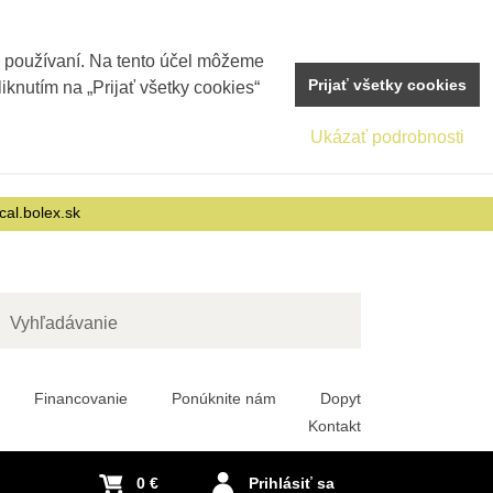
j používaní. Na tento účel môžeme
Prijať všetky cookies
iknutím na „Prijať všetky cookies“
Ukázať podrobnosti
cal.bolex.sk
adať
Financovanie
Ponúknite nám
Dopyt
Kontakt
0 €
Prihlásiť sa