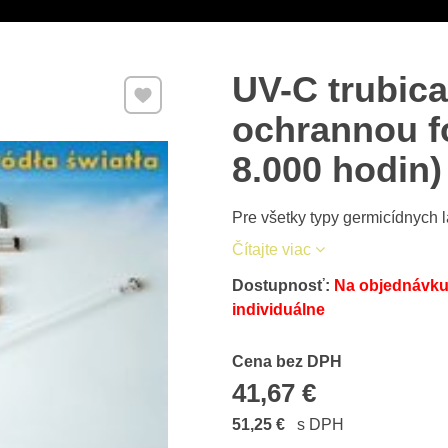
UV-C trubic
Pridať k Obľúbeným
ochrannou fó
8.000 hodin)
Pre všetky typy germicídnych 
Čítajte viac
Dostupnosť:
Na objednávku 
individuálne
Cena s DPH
Cena bez DPH
41,67 €
51,25 €
s DPH