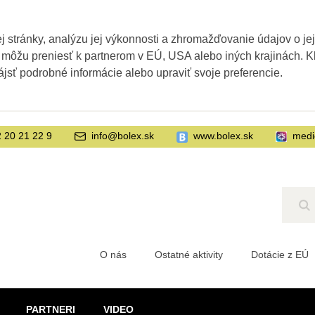
 stránky, analýzu jej výkonnosti a zhromažďovanie údajov o je
 môžu preniesť k partnerom v EÚ, USA alebo iných krajinách. Kl
ájsť podrobné informácie alebo upraviť svoje preferencie.
 20 21 22 9
info@bolex.sk
www.bolex.sk
medi
Hľ
O nás
Ostatné aktivity
Dotácie z EÚ
PARTNERI
VIDEO