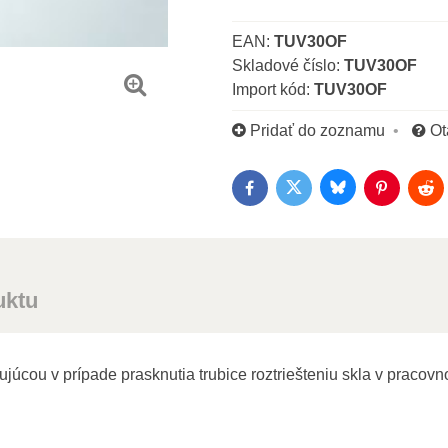
EAN:
TUV30OF
Skladové číslo:
TUV30OF
Import kód:
TUV30OF
Pridať do zoznamu
Ot
Bluesky
Twitter
Facebook
Pinterest
Red
uktu
júcou v prípade prasknutia trubice roztriešteniu skla v pracovno