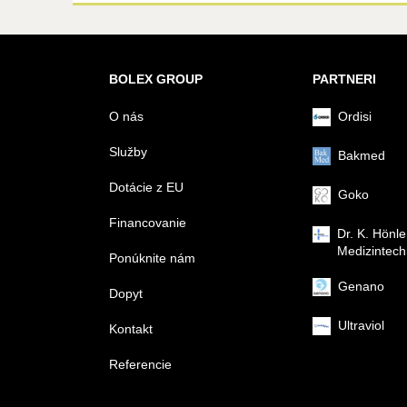
BOLEX GROUP
PARTNERI
O nás
Ordisi
Služby
Bakmed
Dotácie z EU
Goko
Financovanie
Dr. K. Hönle
Medizintech
Ponúknite nám
Genano
Dopyt
Ultraviol
Kontakt
Referencie