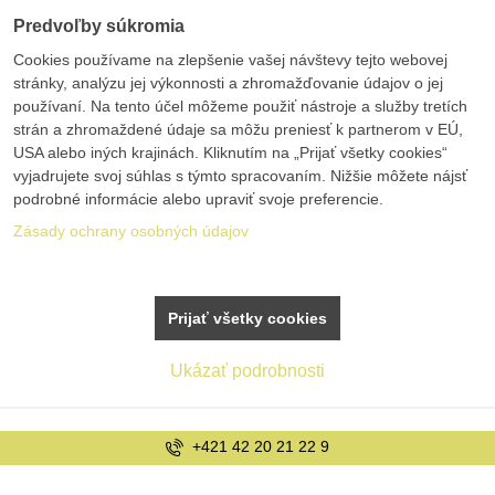
Predvoľby súkromia
Cookies používame na zlepšenie vašej návštevy tejto webovej
stránky, analýzu jej výkonnosti a zhromažďovanie údajov o jej
používaní. Na tento účel môžeme použiť nástroje a služby tretích
strán a zhromaždené údaje sa môžu preniesť k partnerom v EÚ,
USA alebo iných krajinách. Kliknutím na „Prijať všetky cookies“
vyjadrujete svoj súhlas s týmto spracovaním. Nižšie môžete nájsť
podrobné informácie alebo upraviť svoje preferencie.
Zásady ochrany osobných údajov
Prijať všetky cookies
Ukázať podrobnosti
+421 42 20 21 22 9