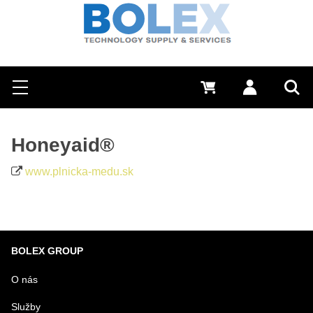
Hľadať
0 €
Prihlásiť sa
Menu
Vyh
Honeyaid®
www.plnicka-medu.sk
BOLEX GROUP
O nás
Služby