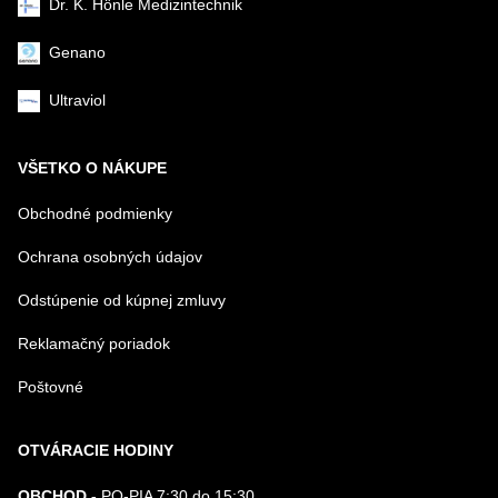
Dr. K. Hönle Medizintechnik
Genano
Ultraviol
VŠETKO O NÁKUPE
Obchodné podmienky
Ochrana osobných údajov
Odstúpenie od kúpnej zmluvy
Reklamačný poriadok
Poštovné
OTVÁRACIE HODINY
OBCHOD -
PO-PIA 7:30 do 15:30