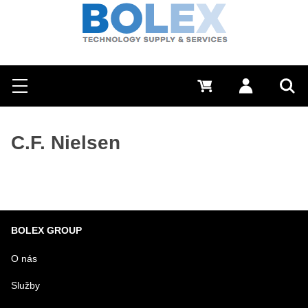
Hľadať
0 €
Prihlásiť sa
Menu
Vyh
C.F. Nielsen
BOLEX GROUP
O nás
Služby