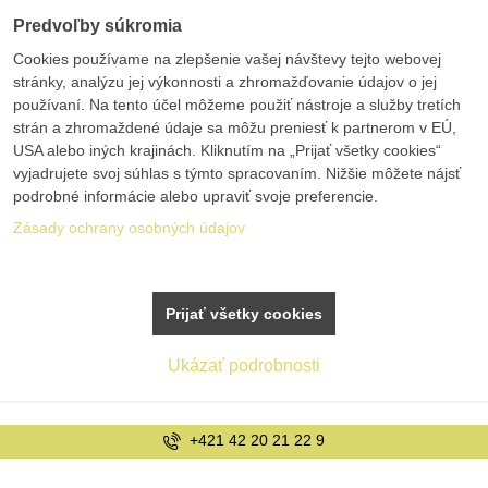
Predvoľby súkromia
Cookies používame na zlepšenie vašej návštevy tejto webovej
stránky, analýzu jej výkonnosti a zhromažďovanie údajov o jej
používaní. Na tento účel môžeme použiť nástroje a služby tretích
strán a zhromaždené údaje sa môžu preniesť k partnerom v EÚ,
USA alebo iných krajinách. Kliknutím na „Prijať všetky cookies“
vyjadrujete svoj súhlas s týmto spracovaním. Nižšie môžete nájsť
podrobné informácie alebo upraviť svoje preferencie.
Zásady ochrany osobných údajov
Prijať všetky cookies
Ukázať podrobnosti
+421 42 20 21 22 9